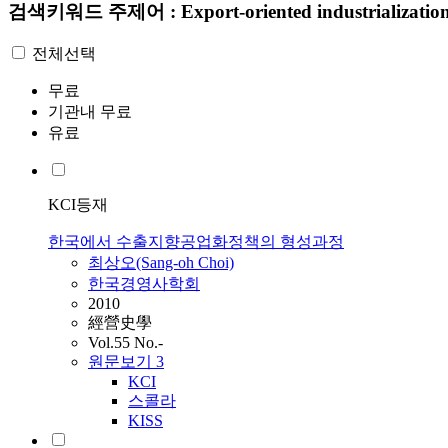
검색키워드
주제어 : Export-oriented industrializatio
전체선택
무료
기관내 무료
유료
KCI등재
한국에서 수출지향공업화정책의 형성과정
최상오(Sang-oh Choi)
한국경영사학회
2010
經營史學
Vol.55 No.-
원문보기
3
KCI
스콜라
KISS