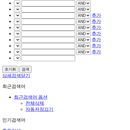
추가
추가
추가
추가
추가
추가
추가
상세검색닫기
최근검색어
최근검색어 옵션
전체삭제
자동저장끄기
인기검색어