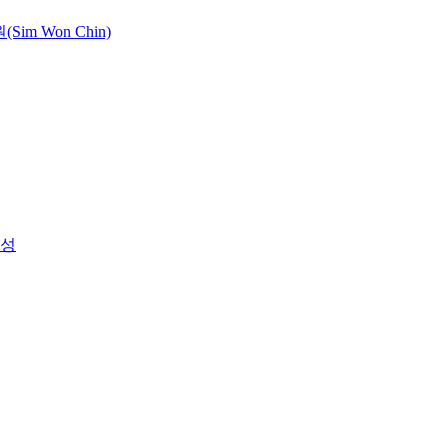
Sim Won Chin)
형성