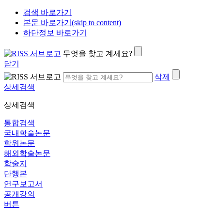
검색 바로가기
본문 바로가기(skip to content)
하단정보 바로가기
무엇을 찾고 계세요?
닫기
삭제
상세검색
상세검색
통합검색
국내학술논문
학위논문
해외학술논문
학술지
단행본
연구보고서
공개강의
버튼