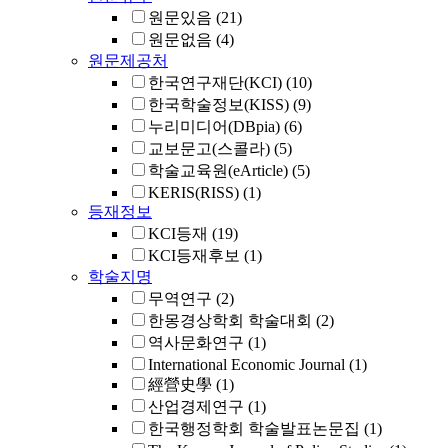
원문있음
(21)
원문없음
(4)
원문제공처
한국연구재단(KCI)
(10)
한국학술정보(KISS)
(9)
누리미디어(DBpia)
(6)
교보문고(스콜라)
(5)
학술교육원(eArticle)
(5)
KERIS(RISS)
(1)
등재정보
KCI등재
(19)
KCI등재후보
(1)
학술지명
무역연구
(2)
한몽경상학회 학술대회
(2)
역사문화연구
(1)
International Economic Journal
(1)
經營史學
(1)
산업경제연구
(1)
한국행정학회 학술발표논문집
(1)