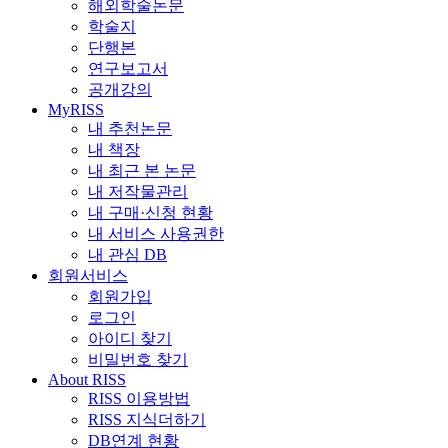
해외학술논문
학술지
단행본
연구보고서
공개강의
MyRISS
내 추천논문
내 책장
내 최근 본 논문
내 저작물관리
내 구매·신청 현황
내 서비스 사용권한
내 관심 DB
회원서비스
회원가입
로그인
아이디 찾기
비밀번호 찾기
About RISS
RISS 이용방법
RISS 지식더하기
DB연계 현황