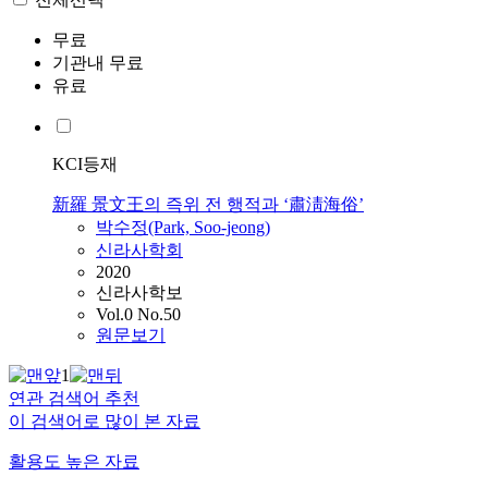
무료
기관내 무료
유료
KCI등재
新羅 景文王의 즉위 전 행적과 ‘肅淸海俗’
박수정(Park, Soo-jeong)
신라사학회
2020
신라사학보
Vol.0 No.50
원문보기
1
연관 검색어 추천
이 검색어로 많이 본 자료
활용도 높은 자료