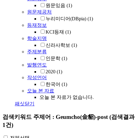
원문있음
(1)
원문제공처
누리미디어(DBpia)
(1)
등재정보
KCI등재
(1)
학술지명
신라사학보
(1)
주제분류
인문학
(1)
발행연도
2020
(1)
작성언어
한국어
(1)
오늘 본 자료
오늘 본 자료가 없습니다.
패싯닫기
검색키워드
주제어 : Geumcho(金貂)-post
(검색결과
1건)
전체선택