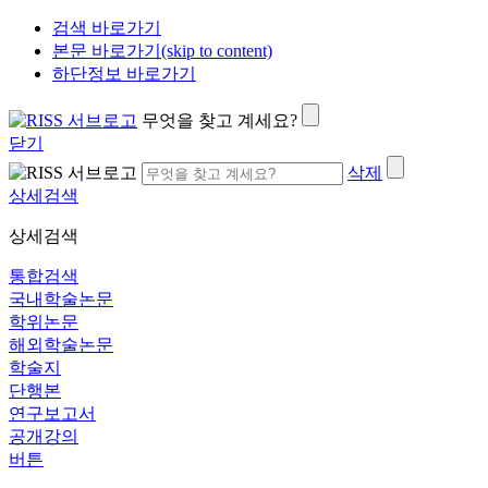
검색 바로가기
본문 바로가기(skip to content)
하단정보 바로가기
무엇을 찾고 계세요?
닫기
삭제
상세검색
상세검색
통합검색
국내학술논문
학위논문
해외학술논문
학술지
단행본
연구보고서
공개강의
버튼