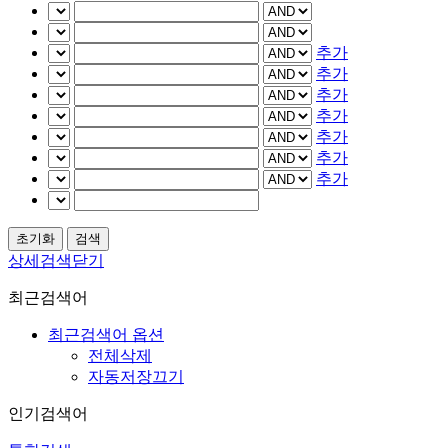
추가
추가
추가
추가
추가
추가
추가
상세검색닫기
최근검색어
최근검색어 옵션
전체삭제
자동저장끄기
인기검색어