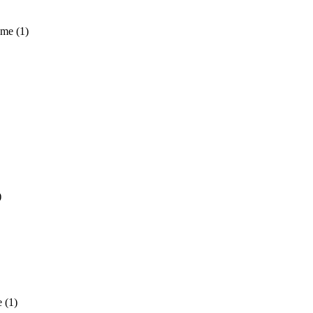
 me
(1)
)
e
(1)