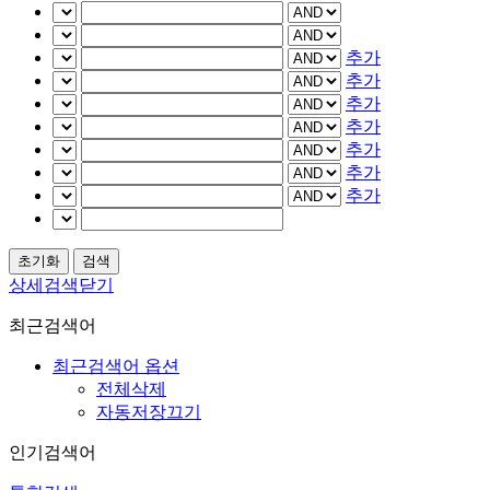
추가
추가
추가
추가
추가
추가
추가
상세검색닫기
최근검색어
최근검색어 옵션
전체삭제
자동저장끄기
인기검색어