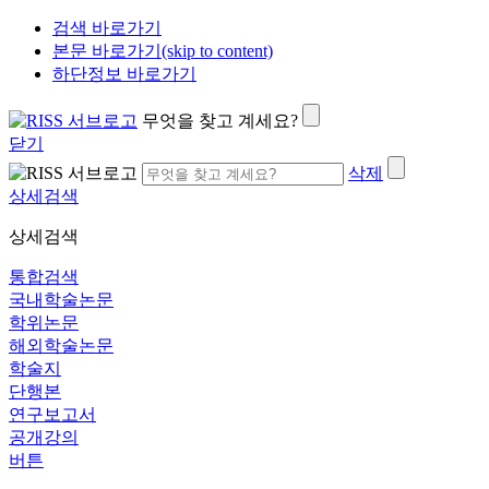
검색 바로가기
본문 바로가기(skip to content)
하단정보 바로가기
무엇을 찾고 계세요?
닫기
삭제
상세검색
상세검색
통합검색
국내학술논문
학위논문
해외학술논문
학술지
단행본
연구보고서
공개강의
버튼