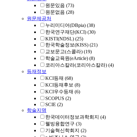
원문있음
(73)
원문없음
(28)
원문제공처
누리미디어(DBpia)
(38)
한국연구재단(KCI)
(30)
KISTI(NDSL)
(25)
한국학술정보(KISS)
(21)
교보문고(스콜라)
(19)
학술교육원(eArticle)
(8)
코리아스칼라(코리아스칼라)
(4)
등재정보
KCI등재
(68)
KCI등재후보
(8)
KCI우수등재
(6)
SCOPUS
(2)
SCIE
(2)
학술지명
한국데이터정보과학회지
(4)
웰빙융합연구
(3)
기술혁신학회지
(2)