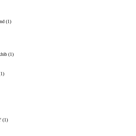
and
(1)
xhib
(1)
(1)
Y
(1)