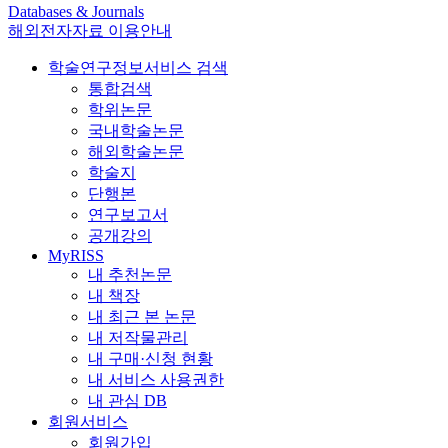
Databases & Journals
해외전자자료 이용안내
학술연구정보서비스 검색
통합검색
학위논문
국내학술논문
해외학술논문
학술지
단행본
연구보고서
공개강의
MyRISS
내 추천논문
내 책장
내 최근 본 논문
내 저작물관리
내 구매·신청 현황
내 서비스 사용권한
내 관심 DB
회원서비스
회원가입