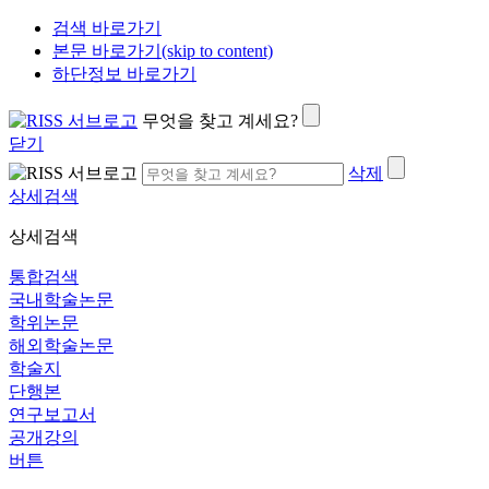
검색 바로가기
본문 바로가기(skip to content)
하단정보 바로가기
무엇을 찾고 계세요?
닫기
삭제
상세검색
상세검색
통합검색
국내학술논문
학위논문
해외학술논문
학술지
단행본
연구보고서
공개강의
버튼