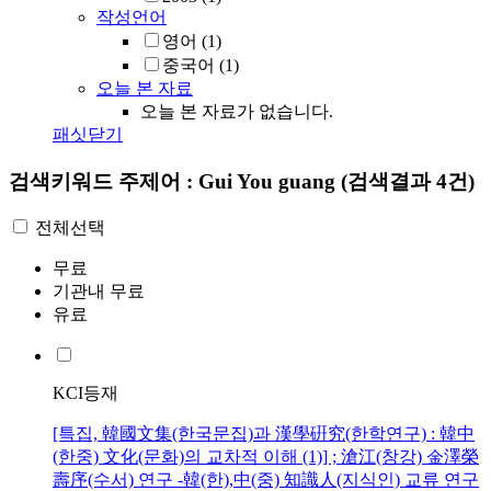
작성언어
영어
(1)
중국어
(1)
오늘 본 자료
오늘 본 자료가 없습니다.
패싯닫기
검색키워드
주제어 : Gui You guang
(검색결과 4건)
전체선택
무료
기관내 무료
유료
KCI등재
[특집, 韓國文集(한국문집)과 漢學硏究(한학연구) : 韓中
(한중) 文化(문화)의 교차적 이해 (1)] ; 滄江(창강) 金澤榮
壽序(수서) 연구 -韓(한),中(중) 知識人(지식인) 교류 연구