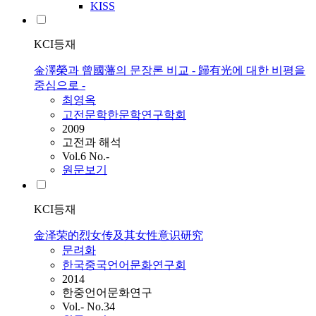
KISS
KCI등재
金澤榮과 曾國藩의 문장론 비교 - 歸有光에 대한 비평을
중심으로 -
최영옥
고전문학한문학연구학회
2009
고전과 해석
Vol.6 No.-
원문보기
KCI등재
金泽荣的烈女传及其女性意识研究
문려화
한국중국언어문화연구회
2014
한중언어문화연구
Vol.- No.34