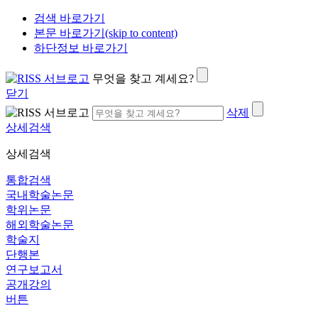
검색 바로가기
본문 바로가기(skip to content)
하단정보 바로가기
무엇을 찾고 계세요?
닫기
삭제
상세검색
상세검색
통합검색
국내학술논문
학위논문
해외학술논문
학술지
단행본
연구보고서
공개강의
버튼