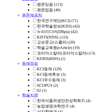
원문있음
(113)
원문없음
(40)
원문제공처
한국연구재단(KCI)
(71)
한국학술정보(KISS)
(43)
누리미디어(DBpia)
(42)
KISTI(NDSL)
(33)
교보문고(스콜라)
(20)
학술교육원(eArticle)
(19)
코리아스칼라(코리아스칼라)
(13)
KERIS(RISS)
(1)
등재정보
KCI등재
(129)
KCI등재후보
(3)
KCI우수등재
(3)
SCOPUS
(2)
02
(1)
학술지명
한국식품위생안전성학회지
(4)
농업생명과학연구
(4)
서지학연구
(4)