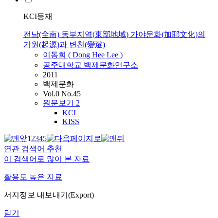
KCI등재
전남(全南) 동부지역(東部地域) 가야문화(加耶文化)의
기원(起源)과 변천(變遷)
이동희 ( Dong Hee Lee )
공주대학교 백제문화연구소
2011
백제문화
Vol.0 No.45
원문보기
2
KCI
KISS
1
2
3
4
5
연관 검색어 추천
이 검색어로 많이 본 자료
활용도 높은 자료
서지정보 내보내기(Export)
닫기