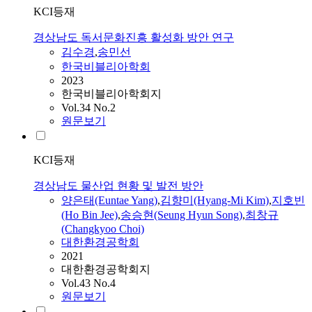
KCI등재
경상남도 독서문화진흥 활성화 방안 연구
김수경
,
송민선
한국비블리아학회
2023
한국비블리아학회지
Vol.34 No.2
원문보기
KCI등재
경상남도 물산업 현황 및 발전 방안
양은태(Euntae Yang)
,
김향미(Hyang-Mi Kim)
,
지호빈
(Ho Bin Jee)
,
송승현(Seung Hyun Song)
,
최창규
(Changkyoo Choi)
대한환경공학회
2021
대한환경공학회지
Vol.43 No.4
원문보기