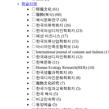
학술지명
韓服文化
(61)
服飾(복식)
(60)
복식문화연구
(28)
한국의류학회지
(26)
한국의상디자인학회지
(23)
패션 비즈니스
(17)
한국의류산업학회지
(15)
아시아민족조형학보
(14)
International journal of costume and fashion
(1
한국패션디자인학회지
(12)
한복문화
(11)
Human Ecology Research(HER)
(10)
한국생활과학회지
(8)
한국디자인문화학회지
(8)
服飾文化硏究
(7)
한국가정과교육학회지
(5)
한국 복식
(5)
비교민속학
(5)
동양예술
(5)