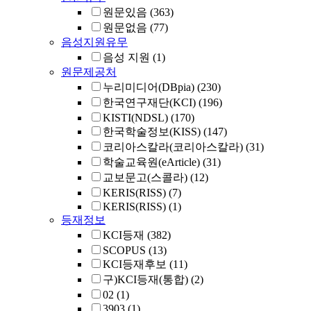
원문있음
(363)
원문없음
(77)
음성지원유무
음성 지원
(1)
원문제공처
누리미디어(DBpia)
(230)
한국연구재단(KCI)
(196)
KISTI(NDSL)
(170)
한국학술정보(KISS)
(147)
코리아스칼라(코리아스칼라)
(31)
학술교육원(eArticle)
(31)
교보문고(스콜라)
(12)
KERIS(RISS)
(7)
KERIS(RISS)
(1)
등재정보
KCI등재
(382)
SCOPUS
(13)
KCI등재후보
(11)
구)KCI등재(통합)
(2)
02
(1)
3903
(1)