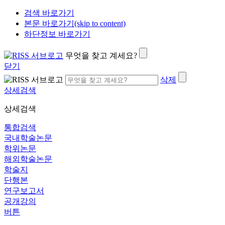
검색 바로가기
본문 바로가기(skip to content)
하단정보 바로가기
무엇을 찾고 계세요?
닫기
삭제
상세검색
상세검색
통합검색
국내학술논문
학위논문
해외학술논문
학술지
단행본
연구보고서
공개강의
버튼