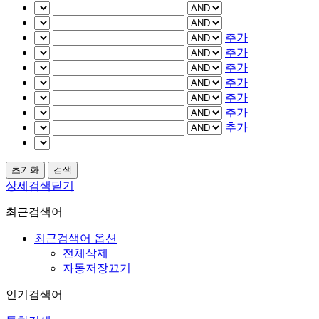
추가
추가
추가
추가
추가
추가
추가
상세검색닫기
최근검색어
최근검색어 옵션
전체삭제
자동저장끄기
인기검색어