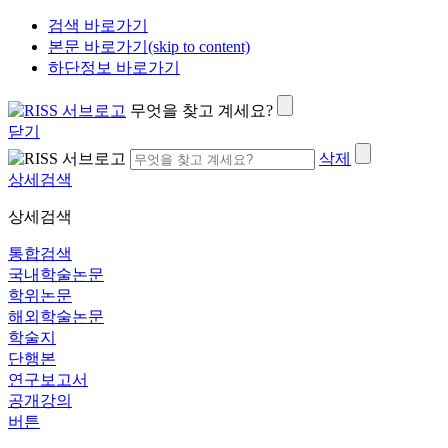
검색 바로가기
본문 바로가기(skip to content)
하단정보 바로가기
무엇을 찾고 계세요?
닫기
삭제
상세검색
상세검색
통합검색
국내학술논문
학위논문
해외학술논문
학술지
단행본
연구보고서
공개강의
버튼