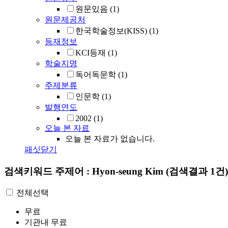
원문있음
(1)
원문제공처
한국학술정보(KISS)
(1)
등재정보
KCI등재
(1)
학술지명
독어독문학
(1)
주제분류
인문학
(1)
발행연도
2002
(1)
오늘 본 자료
오늘 본 자료가 없습니다.
패싯닫기
검색키워드
주제어 : Hyon-seung Kim
(검색결과 1건)
전체선택
무료
기관내 무료