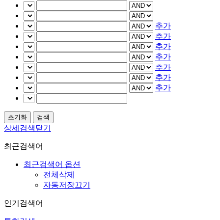
추가
추가
추가
추가
추가
추가
추가
상세검색닫기
최근검색어
최근검색어 옵션
전체삭제
자동저장끄기
인기검색어