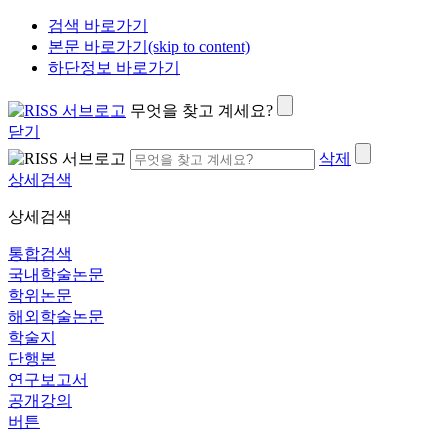
검색 바로가기
본문 바로가기(skip to content)
하단정보 바로가기
무엇을 찾고 계세요?
닫기
삭제
상세검색
상세검색
통합검색
국내학술논문
학위논문
해외학술논문
학술지
단행본
연구보고서
공개강의
버튼