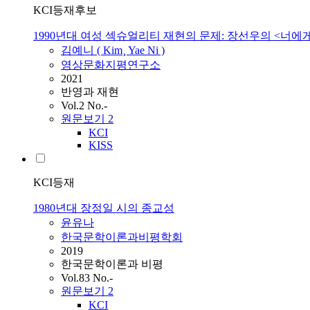
KCI등재후보
1990년대 여성 섹슈얼리티 재현의 문제: 장선우의 <너에
김예니 ( Kim¸ Yae Ni )
영상문화지평연구소
2021
반영과 재현
Vol.2 No.-
원문보기
2
KCI
KISS
KCI등재
1980년대 장정일 시의 종교성
윤유나
한국문학이론과비평학회
2019
한국문학이론과 비평
Vol.83 No.-
원문보기
2
KCI