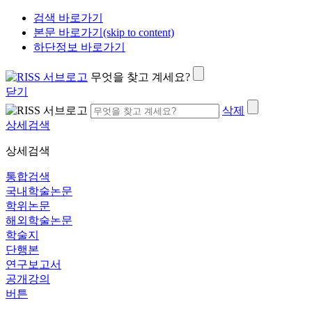
검색 바로가기
본문 바로가기(skip to content)
하단정보 바로가기
무엇을 찾고 계세요?
닫기
삭제
상세검색
상세검색
통합검색
국내학술논문
학위논문
해외학술논문
학술지
단행본
연구보고서
공개강의
버튼