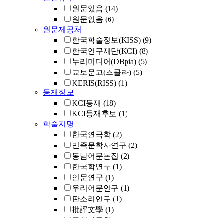
원문있음
(14)
원문없음
(6)
원문제공처
한국학술정보(KISS)
(9)
한국연구재단(KCI)
(8)
누리미디어(DBpia)
(5)
교보문고(스콜라)
(5)
KERIS(RISS)
(1)
등재정보
KCI등재
(18)
KCI등재후보
(1)
학술지명
한국연극학
(2)
민족문학사연구
(2)
동남어문논집
(2)
한국학연구
(1)
인문연구
(1)
우리어문연구
(1)
판소리연구
(1)
批評文學
(1)