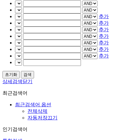
추가
추가
추가
추가
추가
추가
추가
상세검색닫기
최근검색어
최근검색어 옵션
전체삭제
자동저장끄기
인기검색어