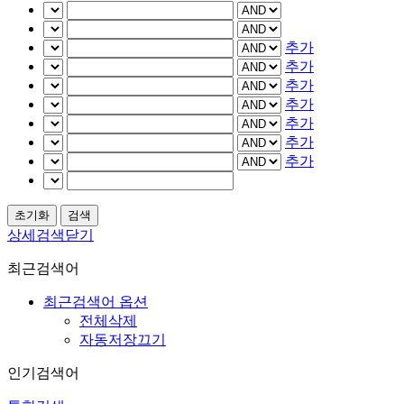
추가
추가
추가
추가
추가
추가
추가
상세검색닫기
최근검색어
최근검색어 옵션
전체삭제
자동저장끄기
인기검색어