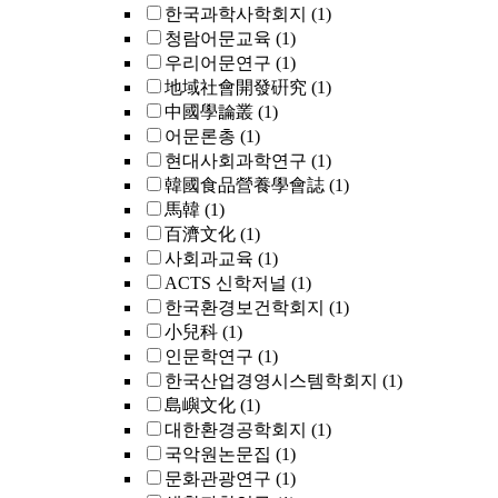
한국과학사학회지
(1)
청람어문교육
(1)
우리어문연구
(1)
地域社會開發硏究
(1)
中國學論叢
(1)
어문론총
(1)
현대사회과학연구
(1)
韓國食品營養學會誌
(1)
馬韓
(1)
百濟文化
(1)
사회과교육
(1)
ACTS 신학저널
(1)
한국환경보건학회지
(1)
小兒科
(1)
인문학연구
(1)
한국산업경영시스템학회지
(1)
島嶼文化
(1)
대한환경공학회지
(1)
국악원논문집
(1)
문화관광연구
(1)