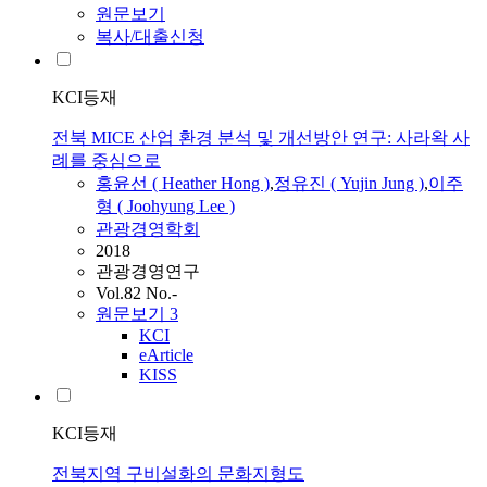
원문보기
복사/대출신청
KCI등재
전북 MICE 산업 환경 분석 및 개선방안 연구: 사라왁 사
례를 중심으로
홍윤선 ( Heather Hong )
,
정유진 ( Yujin Jung )
,
이주
형 ( Joohyung Lee )
관광경영학회
2018
관광경영연구
Vol.82 No.-
원문보기
3
KCI
eArticle
KISS
KCI등재
전북지역 구비설화의 문화지형도