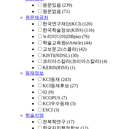
원문있음
(239)
원문없음
(71)
원문제공처
한국연구재단(KCI)
(120)
한국학술정보(KISS)
(116)
누리미디어(DBpia)
(76)
학술교육원(eArticle)
(44)
교보문고(스콜라)
(42)
KISTI(NDSL)
(30)
코리아스칼라(코리아스칼라)
(4)
KERIS(RISS)
(1)
등재정보
KCI등재
(243)
KCI등재후보
(27)
02
(9)
SCOPUS
(7)
KCI우수등재
(3)
ESCI
(3)
학술지명
전북학연구
(17)
한국자치행정학보
(12)