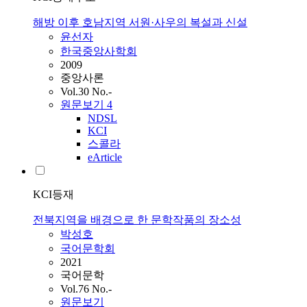
해방 이후 호남지역 서원·사우의 복설과 신설
윤선자
한국중앙사학회
2009
중앙사론
Vol.30 No.-
원문보기
4
NDSL
KCI
스콜라
eArticle
KCI등재
전북지역을 배경으로 한 문학작품의 장소성
박성호
국어문학회
2021
국어문학
Vol.76 No.-
원문보기