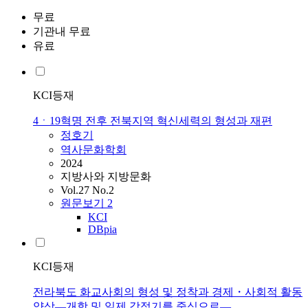
무료
기관내 무료
유료
KCI등재
4ㆍ19혁명 전후 전북지역 혁신세력의 형성과 재편
정호기
역사문화학회
2024
지방사와 지방문화
Vol.27 No.2
원문보기
2
KCI
DBpia
KCI등재
전라북도 화교사회의 형성 및 정착과 경제・사회적 활동
양상―개항 및 일제 강점기를 중심으로―