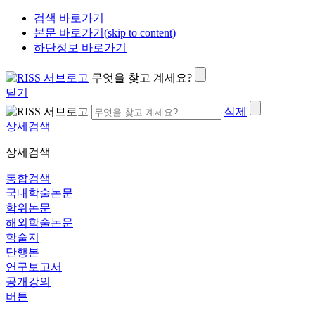
검색 바로가기
본문 바로가기(skip to content)
하단정보 바로가기
무엇을 찾고 계세요?
닫기
삭제
상세검색
상세검색
통합검색
국내학술논문
학위논문
해외학술논문
학술지
단행본
연구보고서
공개강의
버튼