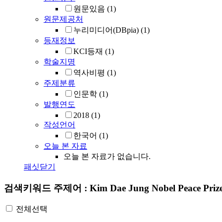
원문있음
(1)
원문제공처
누리미디어(DBpia)
(1)
등재정보
KCI등재
(1)
학술지명
역사비평
(1)
주제분류
인문학
(1)
발행연도
2018
(1)
작성언어
한국어
(1)
오늘 본 자료
오늘 본 자료가 없습니다.
패싯닫기
검색키워드
주제어 : Kim Dae Jung Nobel Peace Priz
전체선택