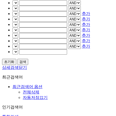
추가
추가
추가
추가
추가
추가
추가
상세검색닫기
최근검색어
최근검색어 옵션
전체삭제
자동저장끄기
인기검색어