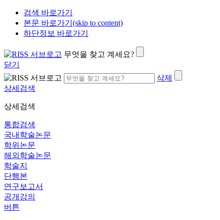
검색 바로가기
본문 바로가기(skip to content)
하단정보 바로가기
무엇을 찾고 계세요?
닫기
삭제
상세검색
상세검색
통합검색
국내학술논문
학위논문
해외학술논문
학술지
단행본
연구보고서
공개강의
버튼