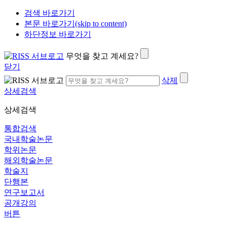
검색 바로가기
본문 바로가기(skip to content)
하단정보 바로가기
무엇을 찾고 계세요?
닫기
삭제
상세검색
상세검색
통합검색
국내학술논문
학위논문
해외학술논문
학술지
단행본
연구보고서
공개강의
버튼