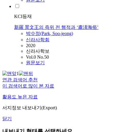
KCI등재
新羅 景文王의 즉위 전 행적과 ‘肅淸海俗’
박수정(Park, Soo-jeong)
신라사학회
2020
신라사학보
Vol.0 No.50
원문보기
1
연관 검색어 추천
이 검색어로 많이 본 자료
활용도 높은 자료
서지정보 내보내기(Export)
닫기
내보내기 형태를 선택하세요