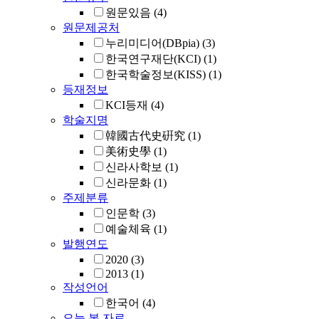
원문있음
(4)
원문제공처
누리미디어(DBpia)
(3)
한국연구재단(KCI)
(1)
한국학술정보(KISS)
(1)
등재정보
KCI등재
(4)
학술지명
韓國古代史硏究
(1)
美術史學
(1)
신라사학보
(1)
신라문화
(1)
주제분류
인문학
(3)
예술체육
(1)
발행연도
2020
(3)
2013
(1)
작성언어
한국어
(4)
오늘 본 자료