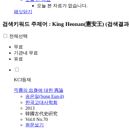
오늘 본 자료가 없습니다.
패싯닫기
검색키워드
주제어 : King Heonan(憲安王)
(검색결과 
전체선택
무료
기관내 무료
유료
KCI등재
弓裔의 出身에 대한 再論
송은일(Song Eun-il)
한국고대사학회
2013
韓國古代史硏究
Vol.0 No.70
원문보기