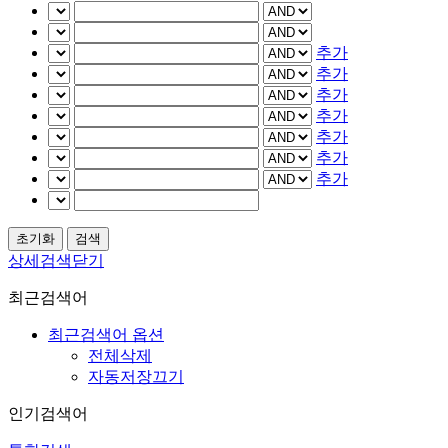
추가
추가
추가
추가
추가
추가
추가
상세검색닫기
최근검색어
최근검색어 옵션
전체삭제
자동저장끄기
인기검색어