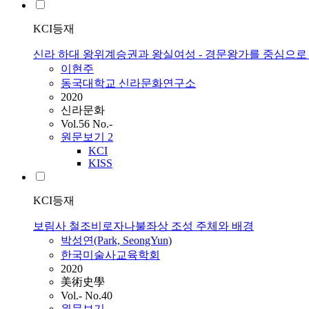
KCI등재
신라 하대 왕위계승권과 왕실여성 - 경문왕가를 중심으로 
이현주
동국대학교 신라문화연구소
2020
신라문화
Vol.56 No.-
원문보기
2
KCI
KISS
KCI등재
보림사 철조비로자나불좌상 조성 주체와 배경
박성연(Park, SeongYun)
한국미술사교육학회
2020
美術史學
Vol.- No.40
원문보기