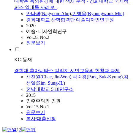
대학촌 옥외환경에 대한 색채 분석 - 경희대학교 국제캠
퍼스 일대를 사례로 -
안나겸(Nagyeom Ahn)
,
민병욱(Byoungwook Min)
경희대학교 산학협력단 예술디자인연구원
2020
예술· 디자인학연구
Vol.23 No.2
원문보기
KCI등재
경희대 후마니타스 칼리지 시민교육의 현황과 과제
채진원(Chae, Jin-Won)
,
박숙경(Park, Suk-Kyung)
,
김
성일(Kim, Sung-IL)
전남대학교 5.18연구소
2015
민주주의와 인권
Vol.15 No.1
원문보기
복사/대출신청
1
2