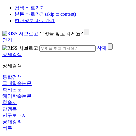
검색 바로가기
본문 바로가기(skip to content)
하단정보 바로가기
무엇을 찾고 계세요?
닫기
삭제
상세검색
상세검색
통합검색
국내학술논문
학위논문
해외학술논문
학술지
단행본
연구보고서
공개강의
버튼