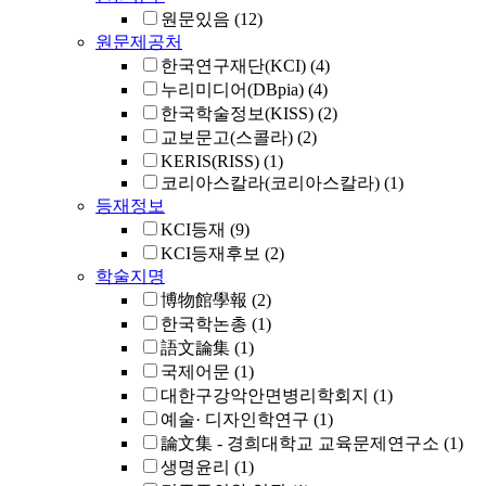
원문있음
(12)
원문제공처
한국연구재단(KCI)
(4)
누리미디어(DBpia)
(4)
한국학술정보(KISS)
(2)
교보문고(스콜라)
(2)
KERIS(RISS)
(1)
코리아스칼라(코리아스칼라)
(1)
등재정보
KCI등재
(9)
KCI등재후보
(2)
학술지명
博物館學報
(2)
한국학논총
(1)
語文論集
(1)
국제어문
(1)
대한구강악안면병리학회지
(1)
예술· 디자인학연구
(1)
論文集 - 경희대학교 교육문제연구소
(1)
생명윤리
(1)