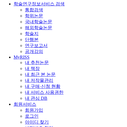
학술연구정보서비스 검색
통합검색
학위논문
국내학술논문
해외학술논문
학술지
단행본
연구보고서
공개강의
MyRISS
내 추천논문
내 책장
내 최근 본 논문
내 저작물관리
내 구매·신청 현황
내 서비스 사용권한
내 관심 DB
회원서비스
회원가입
로그인
아이디 찾기