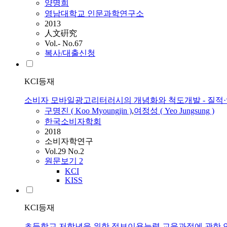
양명희
영남대학교 인문과학연구소
2013
人文硏究
Vol.- No.67
복사/대출신청
KCI등재
소비자 모바일광고리터러시의 개념화와 척도개발 - 질적·양
구명진 ( Koo Myoungjin )
,
여정성 ( Yeo Jungsung )
한국소비자학회
2018
소비자학연구
Vol.29 No.2
원문보기
2
KCI
KISS
KCI등재
초등학교 저학년을 위한 정보이용능력 교육과정에 관한 