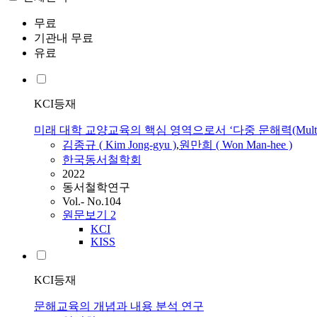
무료
기관내 무료
유료
KCI등재
미래 대학 교양교육의 핵심 영역으로서 ‘다중 문해력(Multi-Lit
김종규 ( Kim Jong-gyu )
,
원만희 ( Won Man-hee )
한국동서철학회
2022
동서철학연구
Vol.- No.104
원문보기
2
KCI
KISS
KCI등재
문해교육의 개념과 내용 분석 연구