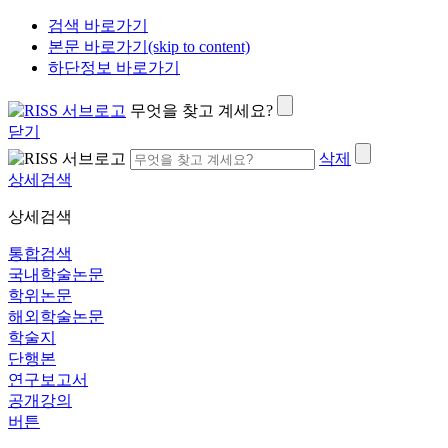
검색 바로가기
본문 바로가기(skip to content)
하단정보 바로가기
무엇을 찾고 계세요?
닫기
삭제
상세검색
상세검색
통합검색
국내학술논문
학위논문
해외학술논문
학술지
단행본
연구보고서
공개강의
버튼