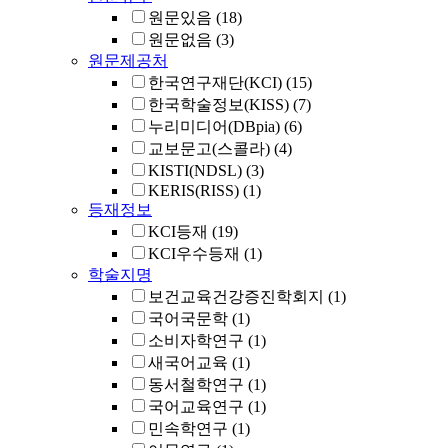
원문있음
(18)
원문없음
(3)
원문제공처
한국연구재단(KCI)
(15)
한국학술정보(KISS)
(7)
누리미디어(DBpia)
(6)
교보문고(스콜라)
(4)
KISTI(NDSL)
(3)
KERIS(RISS)
(1)
등재정보
KCI등재
(19)
KCI우수등재
(1)
학술지명
보건교육건강증진학회지
(1)
국어국문학
(1)
소비자학연구
(1)
새국어교육
(1)
동서철학연구
(1)
국어교육연구
(1)
민속학연구
(1)