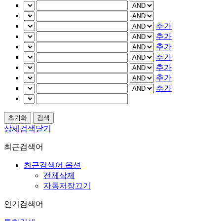
추가
추가
추가
추가
추가
추가
추가
상세검색닫기
최근검색어
최근검색어 옵션
전체삭제
자동저장끄기
인기검색어