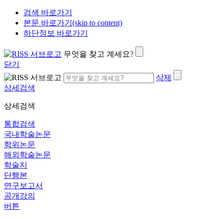
검색 바로가기
본문 바로가기(skip to content)
하단정보 바로가기
무엇을 찾고 계세요?
닫기
삭제
상세검색
상세검색
통합검색
국내학술논문
학위논문
해외학술논문
학술지
단행본
연구보고서
공개강의
버튼