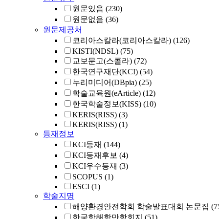
원문있음
(230)
원문없음
(36)
원문제공처
코리아스칼라(코리아스칼라)
(126)
KISTI(NDSL)
(75)
교보문고(스콜라)
(72)
한국연구재단(KCI)
(54)
누리미디어(DBpia)
(25)
학술교육원(eArticle)
(12)
한국학술정보(KISS)
(10)
KERIS(RISS)
(3)
KERIS(RISS)
(1)
등재정보
KCI등재
(144)
KCI등재후보
(4)
KCI우수등재
(3)
SCOPUS
(1)
ESCI
(1)
학술지명
해양환경안전학회 학술발표대회 논문집
(7
한국항해항만학회지
(51)