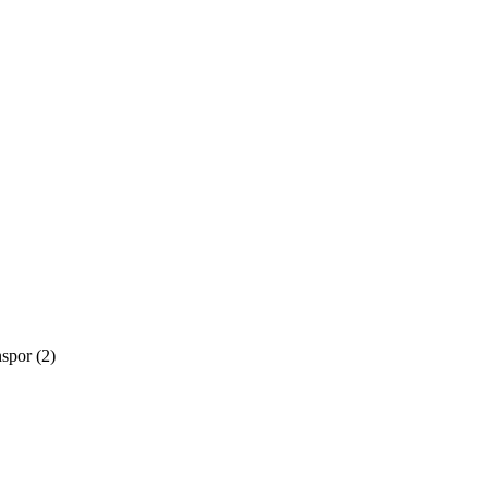
nspor
(2)