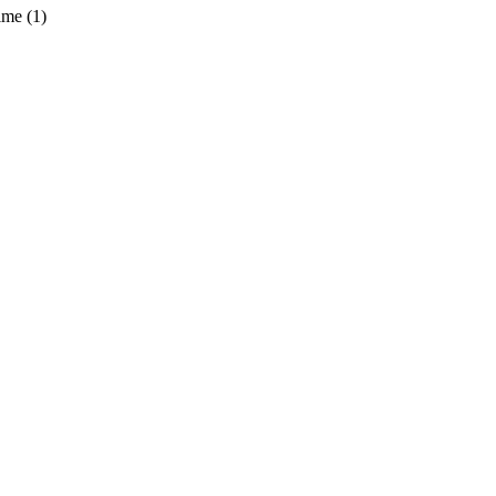
time
(1)