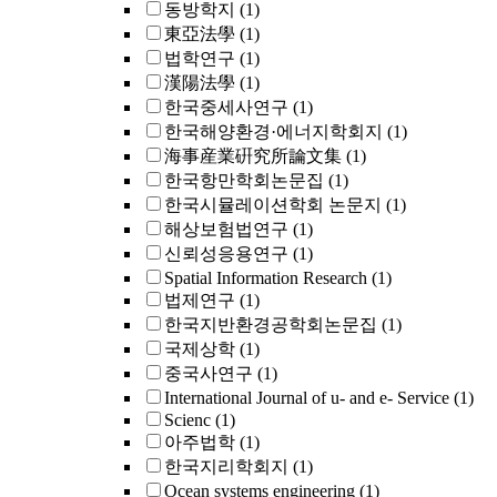
동방학지
(1)
東亞法學
(1)
법학연구
(1)
漢陽法學
(1)
한국중세사연구
(1)
한국해양환경·에너지학회지
(1)
海事産業硏究所論文集
(1)
한국항만학회논문집
(1)
한국시뮬레이션학회 논문지
(1)
해상보험법연구
(1)
신뢰성응용연구
(1)
Spatial Information Research
(1)
법제연구
(1)
한국지반환경공학회논문집
(1)
국제상학
(1)
중국사연구
(1)
International Journal of u- and e- Service
(1)
Scienc
(1)
아주법학
(1)
한국지리학회지
(1)
Ocean systems engineering
(1)