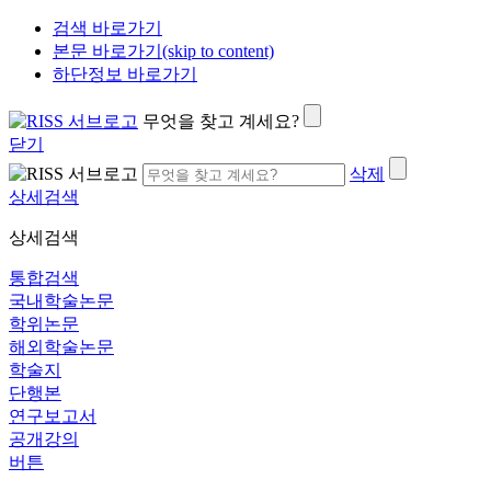
검색 바로가기
본문 바로가기(skip to content)
하단정보 바로가기
무엇을 찾고 계세요?
닫기
삭제
상세검색
상세검색
통합검색
국내학술논문
학위논문
해외학술논문
학술지
단행본
연구보고서
공개강의
버튼