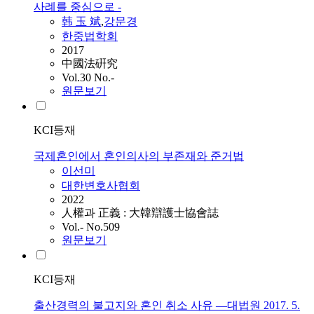
사례를 중심으로 -
韩 玉 斌
,
강문경
한중법학회
2017
中國法硏究
Vol.30 No.-
원문보기
KCI등재
국제혼인에서 혼인의사의 부존재와 준거법
이선미
대한변호사협회
2022
人權과 正義 : 大韓辯護士協會誌
Vol.- No.509
원문보기
KCI등재
출산경력의 불고지와 혼인 취소 사유 ―대법원 2017. 5.