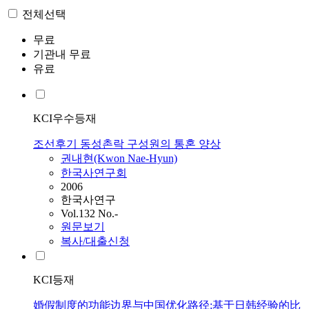
전체선택
무료
기관내 무료
유료
KCI우수등재
조선후기 동성촌락 구성원의 통혼 양상
권내현(Kwon Nae-Hyun)
한국사연구회
2006
한국사연구
Vol.132 No.-
원문보기
복사/대출신청
KCI등재
婚假制度的功能边界与中国优化路径:基于日韩经验的比