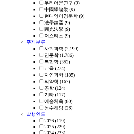
우리어문연구
(9)
中國學論叢
(9)
현대영어영문학
(9)
法學論叢
(9)
圓光法學
(9)
저스티스
(9)
주제분류
사회과학
(2,199)
인문학
(1,786)
복합학
(352)
교육
(274)
자연과학
(185)
의약학
(167)
공학
(124)
기타
(117)
예술체육
(80)
농수해양
(26)
발행연도
2026
(119)
2025
(229)
2024
(233)