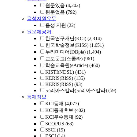
원문있음
(4,202)
원문없음
(792)
음성지원유무
음성 지원
(22)
원문제공처
한국연구재단(KCI)
(2,314)
한국학술정보(KISS)
(1,651)
누리미디어(DBpia)
(1,494)
교보문고(스콜라)
(961)
학술교육원(eArticle)
(460)
KISTI(NDSL)
(431)
KERIS(RISS)
(135)
KERIS(RISS)
(93)
코리아스칼라(코리아스칼라)
(59)
등재정보
KCI등재
(4,077)
KCI등재후보
(402)
KCI우수등재
(92)
SCOPUS
(68)
SSCI
(19)
ESCI
(14)