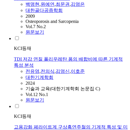
백명현
,
원예연
,
최문권
,
김영은
대한골다공증학회
2009
Osteoporosis and Sarcopenia
Vol.7 No.2
원문보기
KCI등재
TDI 저감 연질 폴리우레탄 폼의 배합비에 따른 기계적
특성 분석
전유영
,
전의식
,
김영신
,
이호준
대한기계학회
2024
기술과 교육(대한기계학회 논문집 C)
Vol.12 No.1
원문보기
KCI등재
고용강화 페라이트계 구상흑연주철의 기계적 특성 및 미