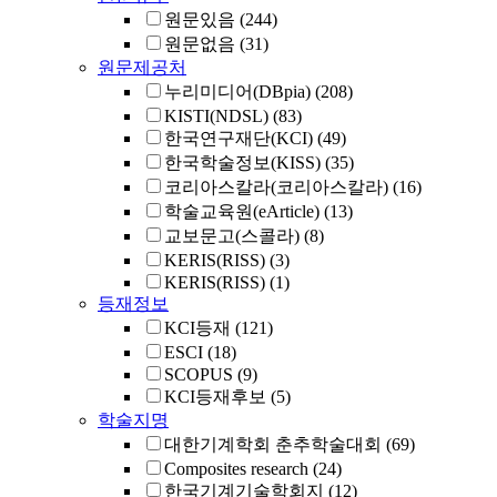
원문있음
(244)
원문없음
(31)
원문제공처
누리미디어(DBpia)
(208)
KISTI(NDSL)
(83)
한국연구재단(KCI)
(49)
한국학술정보(KISS)
(35)
코리아스칼라(코리아스칼라)
(16)
학술교육원(eArticle)
(13)
교보문고(스콜라)
(8)
KERIS(RISS)
(3)
KERIS(RISS)
(1)
등재정보
KCI등재
(121)
ESCI
(18)
SCOPUS
(9)
KCI등재후보
(5)
학술지명
대한기계학회 춘추학술대회
(69)
Composites research
(24)
한국기계기술학회지
(12)