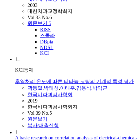
2003
대한치과교정학회지
Vol.33 No.6
원문보기
5
RISS
스콜라
DBpia
NDSL
KCI
KCI등재
후열처리 온도에 따른 티타늄 코팅의 기계적 특성 평가
곽동열
,
박태성
,
이태훈
,
김용식
,
박익근
한국비파괴검사학회
2019
한국비파괴검사학회지
Vol.39 No.5
원문보기
복사/대출신청
A basic research on correlation analysis of electrical-chemical-