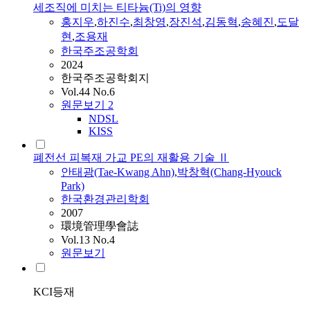
세조직에 미치는 티타늄(Ti)의 영향
홍지우
,
하진수
,
최창영
,
장진석
,
김동혁
,
송혜진
,
도달
현
,
조용재
한국주조공학회
2024
한국주조공학회지
Vol.44 No.6
원문보기
2
NDSL
KISS
폐전선 피복재 가교 PE의 재활용 기술 Ⅱ
안태광(Tae-Kwang Ahn)
,
박창혁(Chang-Hyouck
Park)
한국환경관리학회
2007
環境管理學會誌
Vol.13 No.4
원문보기
KCI등재