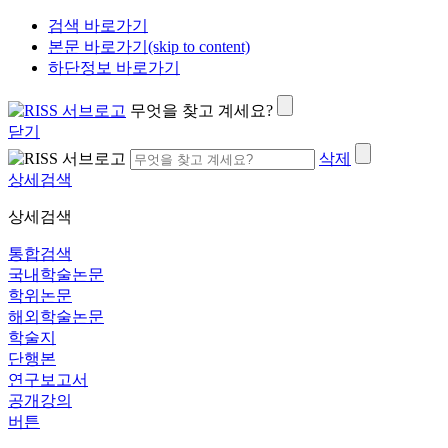
검색 바로가기
본문 바로가기(skip to content)
하단정보 바로가기
무엇을 찾고 계세요?
닫기
삭제
상세검색
상세검색
통합검색
국내학술논문
학위논문
해외학술논문
학술지
단행본
연구보고서
공개강의
버튼