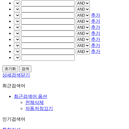
추가
추가
추가
추가
추가
추가
추가
상세검색닫기
최근검색어
최근검색어 옵션
전체삭제
자동저장끄기
인기검색어