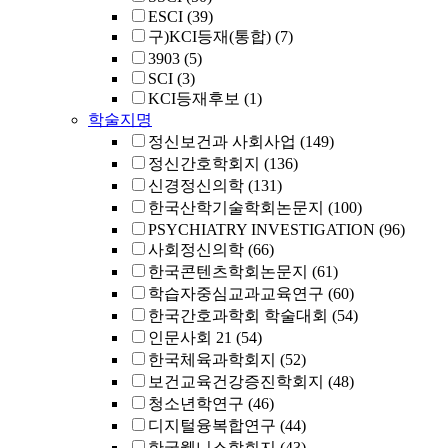
ESCI
(39)
구)KCI등재(통합)
(7)
3903
(5)
SCI
(3)
KCI등재후보
(1)
학술지명
정신보건과 사회사업
(149)
정신간호학회지
(136)
신경정신의학
(131)
한국산학기술학회논문지
(100)
PSYCHIATRY INVESTIGATION
(96)
사회정신의학
(66)
한국콘텐츠학회논문지
(61)
학습자중심교과교육연구
(60)
한국간호과학회 학술대회
(54)
인문사회 21
(54)
한국체육과학회지
(52)
보건교육건강증진학회지
(48)
청소년학연구
(46)
디지털융복합연구
(44)
한국웰니스학회지
(43)