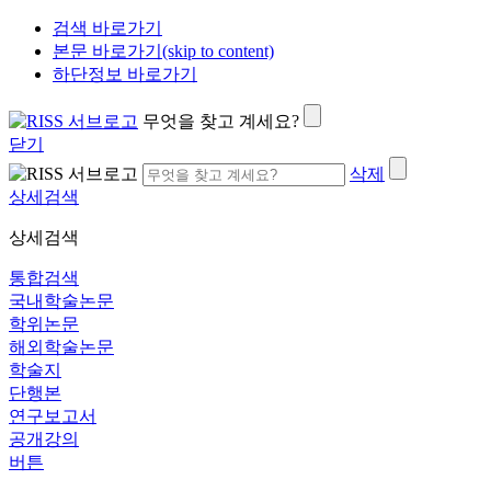
검색 바로가기
본문 바로가기(skip to content)
하단정보 바로가기
무엇을 찾고 계세요?
닫기
삭제
상세검색
상세검색
통합검색
국내학술논문
학위논문
해외학술논문
학술지
단행본
연구보고서
공개강의
버튼