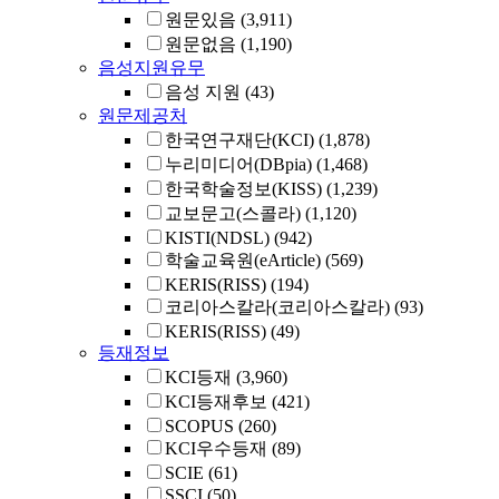
원문있음
(3,911)
원문없음
(1,190)
음성지원유무
음성 지원
(43)
원문제공처
한국연구재단(KCI)
(1,878)
누리미디어(DBpia)
(1,468)
한국학술정보(KISS)
(1,239)
교보문고(스콜라)
(1,120)
KISTI(NDSL)
(942)
학술교육원(eArticle)
(569)
KERIS(RISS)
(194)
코리아스칼라(코리아스칼라)
(93)
KERIS(RISS)
(49)
등재정보
KCI등재
(3,960)
KCI등재후보
(421)
SCOPUS
(260)
KCI우수등재
(89)
SCIE
(61)
SSCI
(50)