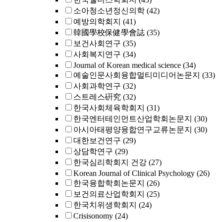
소아청소년정신의학
(42)
예방의학회지
(41)
韓國學校保健學會誌
(35)
보건사회연구
(35)
사회복지연구
(34)
Journal of Korean medical science
(34)
예술인문사회융합멀티미디어논문지
(33)
사회과학연구
(32)
스트레스硏究
(32)
한국사회체육학회지
(31)
한국엔터테인먼트산업학회논문지
(30)
아시아태평양융합연구교류논문지
(30)
대한보건연구
(29)
상담학연구
(29)
한국심리학회지 건강
(27)
Korean Journal of Clinical Psychology
(26)
한국융합학회논문지
(26)
보건의료산업학회지
(25)
한국치위생학회지
(24)
Crisisonomy
(24)