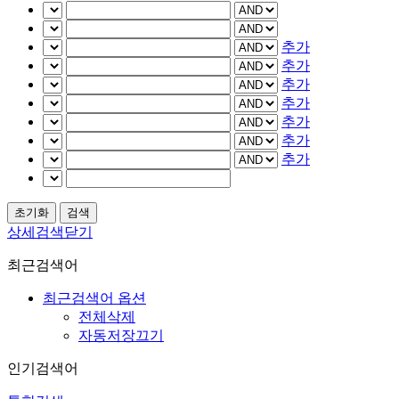
추가
추가
추가
추가
추가
추가
추가
상세검색닫기
최근검색어
최근검색어 옵션
전체삭제
자동저장끄기
인기검색어