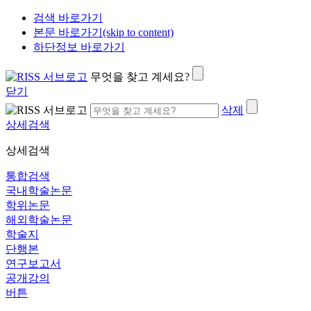
검색 바로가기
본문 바로가기(skip to content)
하단정보 바로가기
무엇을 찾고 계세요?
닫기
삭제
상세검색
상세검색
통합검색
국내학술논문
학위논문
해외학술논문
학술지
단행본
연구보고서
공개강의
버튼