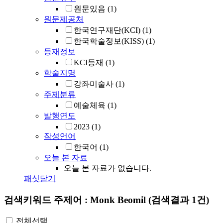
원문있음
(1)
원문제공처
한국연구재단(KCI)
(1)
한국학술정보(KISS)
(1)
등재정보
KCI등재
(1)
학술지명
강좌미술사
(1)
주제분류
예술체육
(1)
발행연도
2023
(1)
작성언어
한국어
(1)
오늘 본 자료
오늘 본 자료가 없습니다.
패싯닫기
검색키워드
주제어 : Monk Beomil
(검색결과 1건)
전체선택