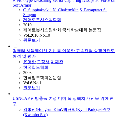
A Prototype Measuring Set for Capturing Dissipated Force on
Soft Armor
C. Suppitaksakul
,
N. Chalermklin
,
S. Parsapratet
,
S.
Sungnu
제어로봇시스템학회
2010
제어로봇시스템학회 국제학술대회 논문집
Vol.2010 No.10
원문보기
컴퓨터 시뮬레이션 기법을 이용한 고속전철 승객안전도
해석 및 평가
윤영한
,
구정서
,
이재완
한국철도학회
2003
한국철도학회논문집
Vol.6 No.1
원문보기
USNCAP 전방충돌 여성 더미 목 상해치 개선을 위한 연
구
김홍선(Hongsun Kim)
,
박규일(Kyuil Park)
,
서관호
(Kwanho Seo)