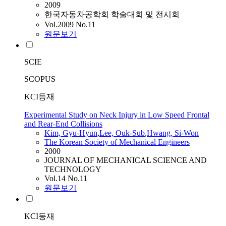
2009
한국자동차공학회 학술대회 및 전시회
Vol.2009 No.11
원문보기
SCIE
SCOPUS
KCI등재
Experimental Study on Neck Injury in Low Speed Frontal
and Rear-End Collisions
Kim, Gyu-Hyun
,
Lee, Ouk-Sub
,
Hwang, Si-Won
The Korean Society of Mechanical Engineers
2000
JOURNAL OF MECHANICAL SCIENCE AND
TECHNOLOGY
Vol.14 No.11
원문보기
KCI등재