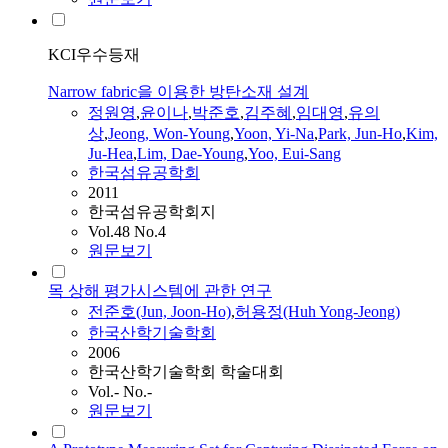
KCI우수등재
Narrow fabric을 이용한 방탄소재 설계
정원영
,
윤이나
,
박준호
,
김주혜
,
임대영
,
유의
상
,
Jeong, Won-Young
,
Yoon, Yi-Na
,
Park, Jun-Ho
,
Kim,
Ju-Hea
,
Lim, Dae-Young
,
Yoo, Eui-Sang
한국섬유공학회
2011
한국섬유공학회지
Vol.48 No.4
원문보기
목 상해 평가시스템에 관한 연구
전준호(Jun, Joon-Ho)
,
허용정(Huh Yong-Jeong)
한국산학기술학회
2006
한국산학기술학회 학술대회
Vol.- No.-
원문보기