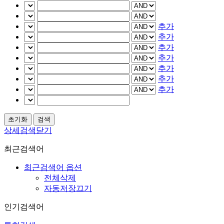
추가
추가
추가
추가
추가
추가
추가
상세검색닫기
최근검색어
최근검색어 옵션
전체삭제
자동저장끄기
인기검색어