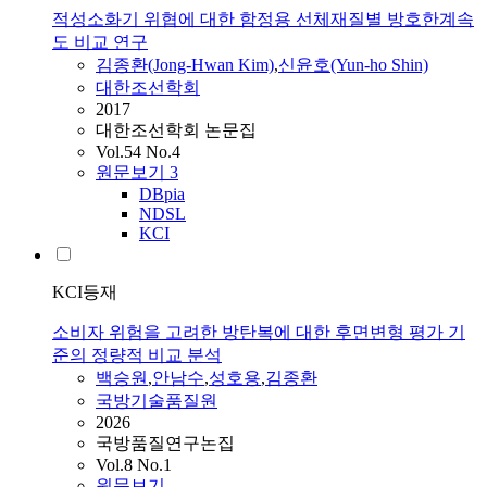
적성소화기 위협에 대한 함정용 선체재질별 방호한계속
도 비교 연구
김종환(Jong-Hwan Kim)
,
신윤호(Yun-ho Shin)
대한조선학회
2017
대한조선학회 논문집
Vol.54 No.4
원문보기
3
DBpia
NDSL
KCI
KCI등재
소비자 위험을 고려한 방탄복에 대한 후면변형 평가 기
준의 정량적 비교 분석
백승원
,
안남수
,
성호용
,
김종환
국방기술품질원
2026
국방품질연구논집
Vol.8 No.1
원문보기