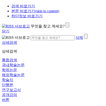
검색 바로가기
본문 바로가기(skip to content)
하단정보 바로가기
무엇을 찾고 계세요?
닫기
삭제
상세검색
상세검색
통합검색
국내학술논문
학위논문
해외학술논문
학술지
단행본
연구보고서
공개강의
버튼