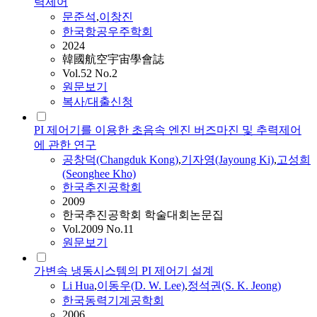
력제어
문준석
,
이창진
한국항공우주학회
2024
韓國航空宇宙學會誌
Vol.52 No.2
원문보기
복사/대출신청
PI 제어기를 이용한 초음속 엔진 버즈마진 및 추력제어
에 관한 연구
공창덕(Changduk Kong)
,
기자영(Jayoung Ki)
,
고성희
(Seonghee Kho)
한국추진공학회
2009
한국추진공학회 학술대회논문집
Vol.2009 No.11
원문보기
가변속 냉동시스템의 PI 제어기 설계
Li Hua
,
이동우(D. W. Lee)
,
정석권(S. K. Jeong)
한국동력기계공학회
2006