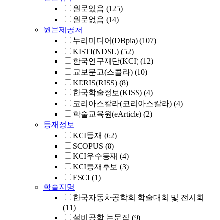
원문있음
(125)
원문없음
(14)
원문제공처
누리미디어(DBpia)
(107)
KISTI(NDSL)
(52)
한국연구재단(KCI)
(12)
교보문고(스콜라)
(10)
KERIS(RISS)
(8)
한국학술정보(KISS)
(4)
코리아스칼라(코리아스칼라)
(4)
학술교육원(eArticle)
(2)
등재정보
KCI등재
(62)
SCOPUS
(8)
KCI우수등재
(4)
KCI등재후보
(3)
ESCI
(1)
학술지명
한국자동차공학회 학술대회 및 전시회
(11)
설비공학 논문집
(9)