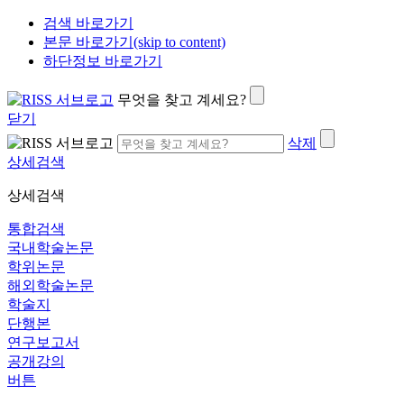
검색 바로가기
본문 바로가기(skip to content)
하단정보 바로가기
무엇을 찾고 계세요?
닫기
삭제
상세검색
상세검색
통합검색
국내학술논문
학위논문
해외학술논문
학술지
단행본
연구보고서
공개강의
버튼