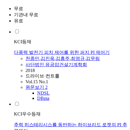
무료
기관내 무료
유료
KCI등재
다풍력 발전기 피치 제어를 위한 퍼지 PI 제어기
천종민
,
김진욱
,
김홍주
,
최영규
,
김무림
사단법인 유공압건설기계학회
2018
드라이브·컨트롤
Vol.15 No.1
원문보기
2
NDSL
DBpia
KCI우수등재
추력 히스테리시스를 동반하는 하이브리드 로켓의 PI 추