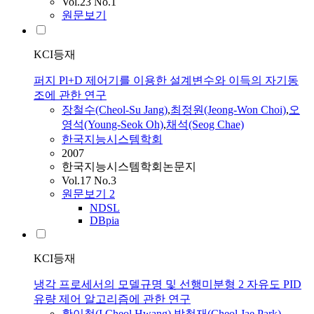
Vol.23 No.1
원문보기
KCI등재
퍼지 Pl+D 제어기를 이용한 설계변수와 이득의 자기동
조에 관한 연구
장철수(Cheol-Su Jang)
,
최정원(Jeong-Won Choi)
,
오
영석(Young-Seok Oh)
,
채석(Seog Chae)
한국지능시스템학회
2007
한국지능시스템학회논문지
Vol.17 No.3
원문보기
2
NDSL
DBpia
KCI등재
냉각 프로세서의 모델규명 및 선행미분형 2 자유도 PID
유량 제어 알고리즘에 관한 연구
황이철(I Cheol Hwang)
,
박철재(Cheol Jae Park)