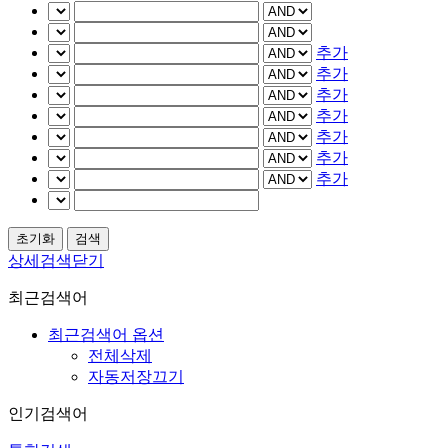
추가
추가
추가
추가
추가
추가
추가
상세검색닫기
최근검색어
최근검색어 옵션
전체삭제
자동저장끄기
인기검색어