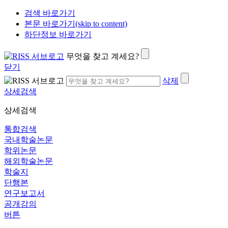
검색 바로가기
본문 바로가기(skip to content)
하단정보 바로가기
무엇을 찾고 계세요?
닫기
삭제
상세검색
상세검색
통합검색
국내학술논문
학위논문
해외학술논문
학술지
단행본
연구보고서
공개강의
버튼