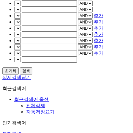
추가
추가
추가
추가
추가
추가
추가
상세검색닫기
최근검색어
최근검색어 옵션
전체삭제
자동저장끄기
인기검색어