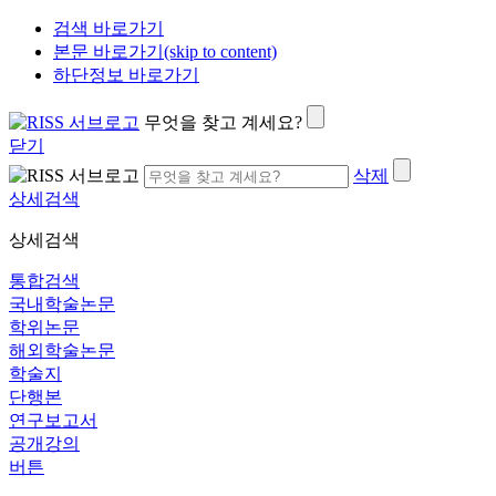
검색 바로가기
본문 바로가기(skip to content)
하단정보 바로가기
무엇을 찾고 계세요?
닫기
삭제
상세검색
상세검색
통합검색
국내학술논문
학위논문
해외학술논문
학술지
단행본
연구보고서
공개강의
버튼