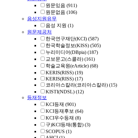
원문있음
(911)
원문없음
(106)
음성지원유무
음성 지원
(1)
원문제공처
한국연구재단(KCI)
(587)
한국학술정보(KISS)
(505)
누리미디어(DBpia)
(187)
교보문고(스콜라)
(161)
학술교육원(eArticle)
(68)
KERIS(RISS)
(19)
KERIS(RISS)
(17)
코리아스칼라(코리아스칼라)
(15)
KISTI(NDSL)
(12)
등재정보
KCI등재
(901)
KCI등재후보
(64)
KCI우수등재
(8)
구)KCI등재(통합)
(3)
SCOPUS
(1)
AHCI
(1)