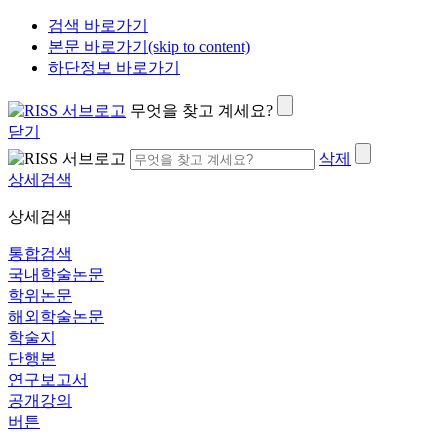
검색 바로가기
본문 바로가기(skip to content)
하단정보 바로가기
무엇을 찾고 계세요?
닫기
삭제
상세검색
상세검색
통합검색
국내학술논문
학위논문
해외학술논문
학술지
단행본
연구보고서
공개강의
버튼