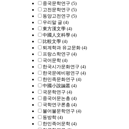
중국문학연구
(5)
고전문학연구
(5)
동양고전연구
(5)
우리말 글
(4)
東方漢文學
(4)
中國人文科學
(4)
比較文學
(4)
퇴계학과 유교문화
(4)
프랑스학연구
(4)
국어문학
(4)
한국시가문화연구
(4)
한국문예비평연구
(4)
한민족문화연구
(4)
中國小說論叢
(4)
국문학연구
(4)
중국어문논총
(4)
국학연구론총
(4)
불어불문학연구
(4)
동방학
(4)
한민족어문학
(4)