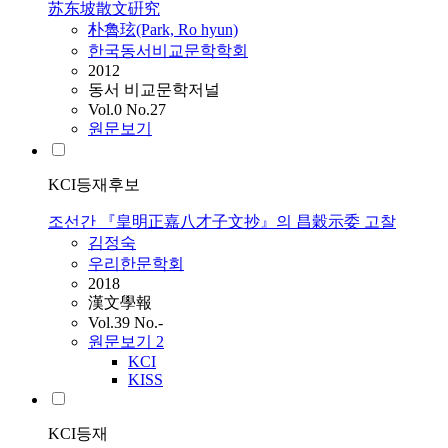
苏东坡散文硏究
朴魯玹(Park, Ro hyun)
한국동서비교문학학회
2012
동서 비교문학저널
Vol.0 No.27
원문보기
KCI등재후보
조선간 『皇明正嘉八才子文抄』의 昌穀示委 고찰
김정숙
우리한문학회
2018
漢文學報
Vol.39 No.-
원문보기
2
KCI
KISS
KCI등재