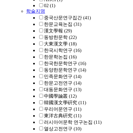
02
(1)
학술지명
중국산문연구집간
(41)
한문교육논집
(31)
漢文學報
(29)
동방한문학
(22)
大東漢文學
(18)
한국시학연구
(16)
한문학논집
(16)
한국한문학연구
(16)
동양한문학연구
(14)
민족문화연구
(14)
한문고전연구
(14)
대동문화연구
(13)
中國學論叢
(12)
韓國漢文學硏究
(11)
우리어문연구
(11)
東洋古典硏究
(11)
러시아어문학 연구논집
(11)
열상고전연구
(10)