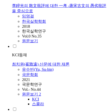
李睟光의 散文批評에 대한 一考 -唐宋古文의 愚劣批評
을 중심으로
임영걸
한국실학학회
2018
한국실학연구
Vol.0 No.35
원문보기
KCI등재
최치원(崔致遠) 산문에 대한 재론
유수빈(Yu, Su-bin)
국문학회
2021
국문학연구
Vol.- No.44
원문보기
2
KCI
스콜라