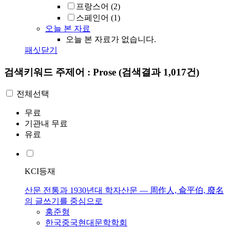
프랑스어
(2)
스페인어
(1)
오늘 본 자료
오늘 본 자료가 없습니다.
패싯닫기
검색키워드
주제어 : Prose
(검색결과 1,017건)
전체선택
무료
기관내 무료
유료
KCI등재
산문 전통과 1930년대 학자산문 ― 周作人, 兪平伯, 廢名
의 글쓰기를 중심으로
홍준형
한국중국현대문학학회