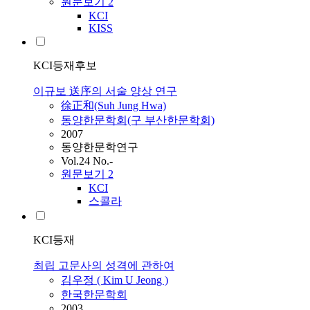
원문보기
2
KCI
KISS
KCI등재후보
이규보 送序의 서술 양상 연구
徐正和(Suh Jung Hwa)
동양한문학회(구 부산한문학회)
2007
동양한문학연구
Vol.24 No.-
원문보기
2
KCI
스콜라
KCI등재
최립 고문사의 성격에 관하여
김우정 ( Kim U Jeong )
한국한문학회
2003