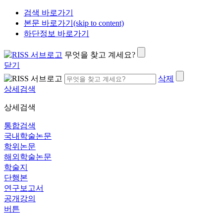
검색 바로가기
본문 바로가기(skip to content)
하단정보 바로가기
무엇을 찾고 계세요?
닫기
삭제
상세검색
상세검색
통합검색
국내학술논문
학위논문
해외학술논문
학술지
단행본
연구보고서
공개강의
버튼