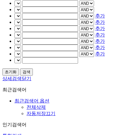
추가
추가
추가
추가
추가
추가
추가
상세검색닫기
최근검색어
최근검색어 옵션
전체삭제
자동저장끄기
인기검색어