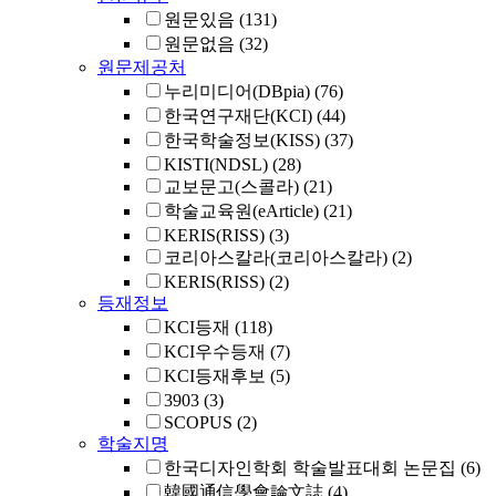
원문있음
(131)
원문없음
(32)
원문제공처
누리미디어(DBpia)
(76)
한국연구재단(KCI)
(44)
한국학술정보(KISS)
(37)
KISTI(NDSL)
(28)
교보문고(스콜라)
(21)
학술교육원(eArticle)
(21)
KERIS(RISS)
(3)
코리아스칼라(코리아스칼라)
(2)
KERIS(RISS)
(2)
등재정보
KCI등재
(118)
KCI우수등재
(7)
KCI등재후보
(5)
3903
(3)
SCOPUS
(2)
학술지명
한국디자인학회 학술발표대회 논문집
(6)
韓國通信學會論文誌
(4)