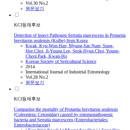
Vol.30 No.2
원문보기
KCI등재후보
Detection of Insect Pathogen Serratia marcescens in Protaetia
brevitarsis seulensis (Kolbe) from Korea
Kwak, Kyu-Won
,
Han, Myung-Sae
,
Nam, Sung-
Hee
,
Choi, Ji-Young
,
Lee, Seok-Hyun
,
Choi, Young-
Cheol
,
Park, Kwan-Ho
Korean Society of Sericultural Science
2014
International Journal of Industrial Entomology
Vol.28 No.2
원문보기
KCI등재후보
Comparing the mortality of Protaetia brevitarsis seulensis
(Coleoptera: Cetoniidae) caused by entomopathogenic
bacteria and Serratia marcescens (Enterobacteriales:
Enterobacteriaceae)