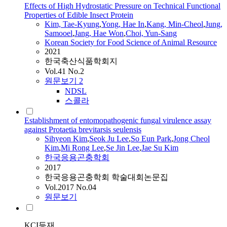
Effects of High Hydrostatic Pressure on Technical Functional
Properties of Edible Insect Protein
Kim, Tae-Kyung
,
Yong, Hae In
,
Kang, Min-Cheol
,
Jung,
Samooel
,
Jang, Hae Won
,
Choi, Yun-Sang
Korean Society for Food Science of Animal Resource
2021
한국축산식품학회지
Vol.41 No.2
원문보기
2
NDSL
스콜라
Establishment of entomopathogenic fungal virulence assay
against Protaetia brevitarsis seulensis
Sihyeon Kim
,
Seok Ju Lee
,
So Eun Park
,
Jong Cheol
Kim
,
Mi Rong Lee
,
Se Jin Lee
,
Jae Su Kim
한국응용곤충학회
2017
한국응용곤충학회 학술대회논문집
Vol.2017 No.04
원문보기
KCI등재