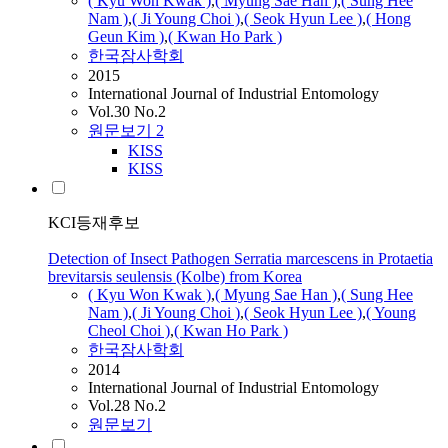
( Kyu Won Kwak )
,
( Myung Sae Han )
,
( Sung Hee
Nam )
,
( Ji Young Choi )
,
( Seok Hyun Lee )
,
( Hong
Geun Kim )
,
( Kwan Ho Park )
한국잠사학회
2015
International Journal of Industrial Entomology
Vol.30 No.2
원문보기
2
KISS
KISS
KCI등재후보
Detection of Insect Pathogen Serratia marcescens in Protaetia
brevitarsis seulensis (Kolbe) from Korea
( Kyu Won Kwak )
,
( Myung Sae Han )
,
( Sung Hee
Nam )
,
( Ji Young Choi )
,
( Seok Hyun Lee )
,
( Young
Cheol Choi )
,
( Kwan Ho Park )
한국잠사학회
2014
International Journal of Industrial Entomology
Vol.28 No.2
원문보기