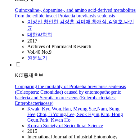
Quinoxaline-, dopamine-, and amino acid-derived metabolites
from the edible insect Protaetia brevitarsis seulensis
이정인
,
황인현
,
김장훈
,
김미애
,
황재삼
,
김영호
,
나민
균
대한약학회
2017
Archives of Pharmacal Research
Vol.40 No.9
원문보기
KCI등재후보
Comparing the mortality of Protaetia brevitarsis seulensis
(Coleoptera: Cetoniidae) caused by entomopathogenic
bacteria and Serratia marcescens (Enterobacteriales:
Enterobacteriaceae)
Kwak, Kyu Won
,
Han, Myung Sae
,
Nam, Sung
Hee
,
Choi, Ji Young
,
Lee, Seok Hyun
,
Kim, Hong
Geun
,
Park, Kwan Ho
Korean Society of Sericultural Science
2015
International Journal of Industrial Entomology