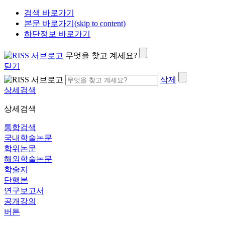
검색 바로가기
본문 바로가기(skip to content)
하단정보 바로가기
무엇을 찾고 계세요?
닫기
삭제
상세검색
상세검색
통합검색
국내학술논문
학위논문
해외학술논문
학술지
단행본
연구보고서
공개강의
버튼