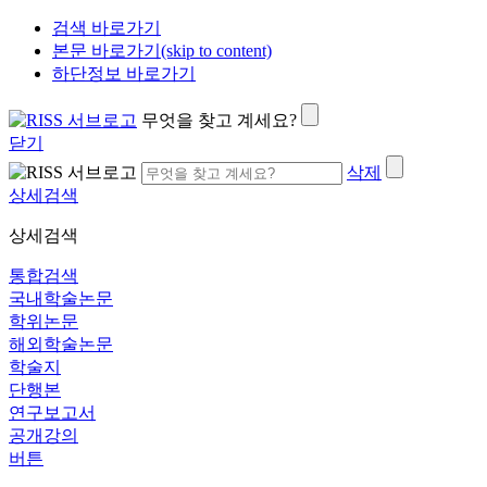
검색 바로가기
본문 바로가기(skip to content)
하단정보 바로가기
무엇을 찾고 계세요?
닫기
삭제
상세검색
상세검색
통합검색
국내학술논문
학위논문
해외학술논문
학술지
단행본
연구보고서
공개강의
버튼