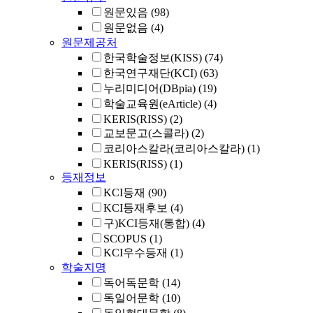
원문있음
(98)
원문없음
(4)
원문제공처
한국학술정보(KISS)
(74)
한국연구재단(KCI)
(63)
누리미디어(DBpia)
(19)
학술교육원(eArticle)
(4)
KERIS(RISS)
(2)
교보문고(스콜라)
(2)
코리아스칼라(코리아스칼라)
(1)
KERIS(RISS)
(1)
등재정보
KCI등재
(90)
KCI등재후보
(4)
구)KCI등재(통합)
(4)
SCOPUS
(1)
KCI우수등재
(1)
학술지명
독어독문학
(14)
독일어문학
(10)