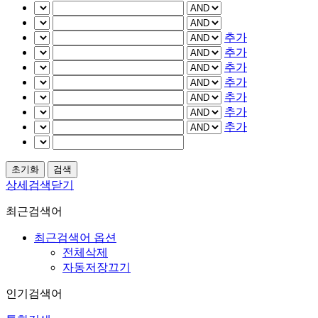
추가
추가
추가
추가
추가
추가
추가
상세검색닫기
최근검색어
최근검색어 옵션
전체삭제
자동저장끄기
인기검색어