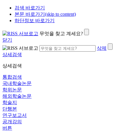
검색 바로가기
본문 바로가기(skip to content)
하단정보 바로가기
무엇을 찾고 계세요?
닫기
삭제
상세검색
상세검색
통합검색
국내학술논문
학위논문
해외학술논문
학술지
단행본
연구보고서
공개강의
버튼