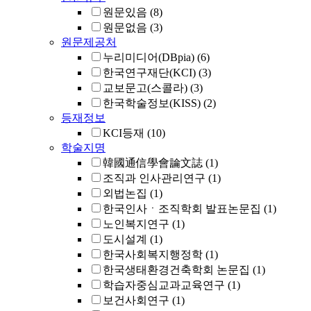
원문있음
(8)
원문없음
(3)
원문제공처
누리미디어(DBpia)
(6)
한국연구재단(KCI)
(3)
교보문고(스콜라)
(3)
한국학술정보(KISS)
(2)
등재정보
KCI등재
(10)
학술지명
韓國通信學會論文誌
(1)
조직과 인사관리연구
(1)
외법논집
(1)
한국인사ㆍ조직학회 발표논문집
(1)
노인복지연구
(1)
도시설계
(1)
한국사회복지행정학
(1)
한국생태환경건축학회 논문집
(1)
학습자중심교과교육연구
(1)
보건사회연구
(1)