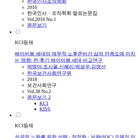
한국인사조직학회
2016
한국인사ㆍ조직학회 발표논문집
Vol.2016 No.1
원문보기
KCI등재
베이비붐 세대의 재무적 노후준비가 삶의 만족도에 미치
는 영향: 전·후기 베이비붐 세대 비교연구
박명아
,
조시울
,
신혜리
,
박설우
,
김영선
한국보건사회연구원
2018
보건사회연구
Vol.38 No.2
원문보기
2
KCI
KISS
KCI등재
성공적 노화를 위한 선택 · 적정화 · 보완(SOC) 모델의 이