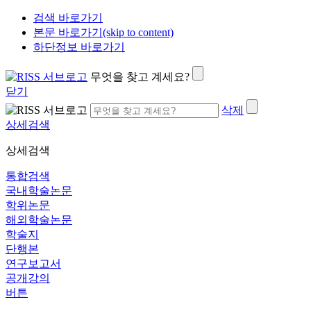
검색 바로가기
본문 바로가기(skip to content)
하단정보 바로가기
무엇을 찾고 계세요?
닫기
삭제
상세검색
상세검색
통합검색
국내학술논문
학위논문
해외학술논문
학술지
단행본
연구보고서
공개강의
버튼