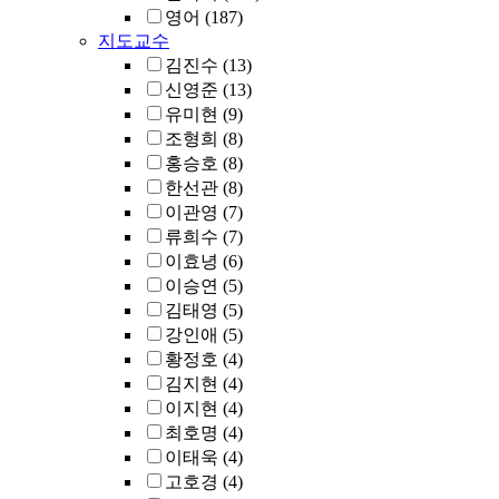
영어
(187)
지도교수
김진수
(13)
신영준
(13)
유미현
(9)
조형희
(8)
홍승호
(8)
한선관
(8)
이관영
(7)
류희수
(7)
이효녕
(6)
이승연
(5)
김태영
(5)
강인애
(5)
황정호
(4)
김지현
(4)
이지현
(4)
최호명
(4)
이태욱
(4)
고호경
(4)