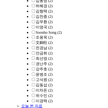
김동영
(2)
허혜경
(2)
김형택
(2)
김찬종
(2)
김무환
(2)
이영국
(2)
Soonho Song
(2)
조용욱
(2)
文銅柱
(2)
전경남
(2)
안금희
(2)
최선영
(2)
권난주
(2)
강주호
(2)
윤병조
(2)
고석원
(2)
김동섭
(2)
이차돈
(2)
위수민
(2)
이경택
(2)
오늘 본 자료