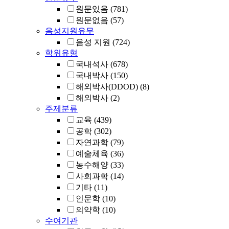
원문있음
(781)
원문없음
(57)
음성지원유무
음성 지원
(724)
학위유형
국내석사
(678)
국내박사
(150)
해외박사(DDOD)
(8)
해외박사
(2)
주제분류
교육
(439)
공학
(302)
자연과학
(79)
예술체육
(36)
농수해양
(33)
사회과학
(14)
기타
(11)
인문학
(10)
의약학
(10)
수여기관