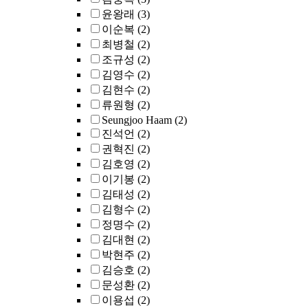
윤왕래
(3)
이순복
(2)
최병철
(2)
조규성
(2)
김영수
(2)
김현수
(2)
류원형
(2)
Seungjoo Haam
(2)
진석언
(2)
권혁진
(2)
김호영
(2)
이기봉
(2)
김태성
(2)
김형수
(2)
정명수
(2)
김대현
(2)
박현주
(2)
김승호
(2)
문성환
(2)
이용섭
(2)