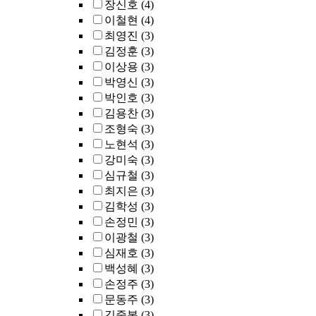
장신호
(4)
이철현
(4)
최영진
(3)
김정훈
(3)
이상용
(3)
박영신
(3)
박인호
(3)
김용찬
(3)
조형숙
(3)
노현석
(3)
강미숙
(3)
심규철
(3)
최지은
(3)
김학성
(3)
손정민
(3)
이광철
(3)
심재호
(3)
백성혜
(3)
손정주
(3)
문동주
(3)
김중복
(3)