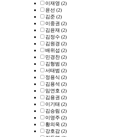
이재영
(2)
윤선
(2)
김준
(2)
이중권
(2)
김윤재
(2)
김정수
(2)
김원경
(2)
배위섭
(2)
민경찬
(2)
김형범
(2)
서태범
(2)
정용식
(2)
김용석
(2)
임연호
(2)
김용권
(2)
이기태
(2)
김승림
(2)
이영주
(2)
황의욱
(2)
강호감
(2)