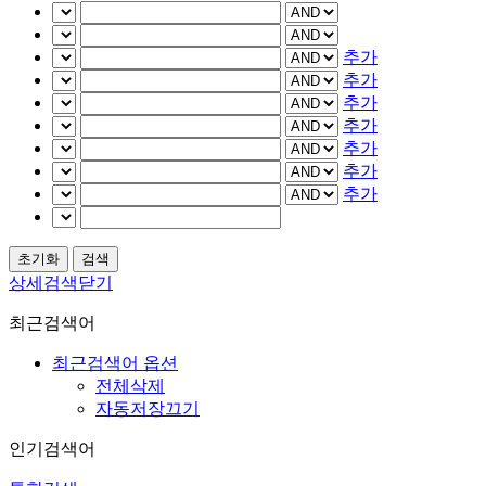
추가
추가
추가
추가
추가
추가
추가
상세검색닫기
최근검색어
최근검색어 옵션
전체삭제
자동저장끄기
인기검색어