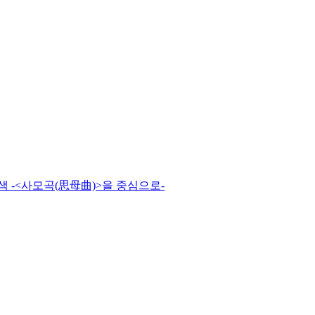
 -<사모곡(思母曲)>을 중심으로-