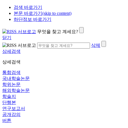
검색 바로가기
본문 바로가기(skip to content)
하단정보 바로가기
무엇을 찾고 계세요?
닫기
삭제
상세검색
상세검색
통합검색
국내학술논문
학위논문
해외학술논문
학술지
단행본
연구보고서
공개강의
버튼