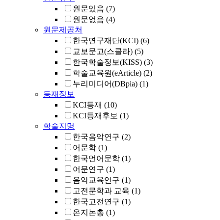
원문있음
(7)
원문없음
(4)
원문제공처
한국연구재단(KCI)
(6)
교보문고(스콜라)
(5)
한국학술정보(KISS)
(3)
학술교육원(eArticle)
(2)
누리미디어(DBpia)
(1)
등재정보
KCI등재
(10)
KCI등재후보
(1)
학술지명
한국음악연구
(2)
어문학
(1)
한국언어문학
(1)
어문연구
(1)
음악교육연구
(1)
고전문학과 교육
(1)
한국고전연구
(1)
온지논총
(1)