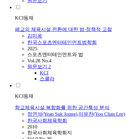
원문보기
KCI등재
폐교의 체육시설 전환에 대한 법·정책적 고찰
김미옥
한국스포츠엔터테인먼트법학회
2025
스포츠엔터테인먼트와 법
Vol.28 No.4
원문보기
2
KCI
스콜라
KCI등재
학교체육시설 복합화를 위한 공간특성 분석
정연석(Yean Suk Joung)
,
이유찬(Yoo Chan Lee)
한국사회체육학회
2010
한국사회체육학회지
Vol.0 No.39