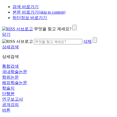
검색 바로가기
본문 바로가기(skip to content)
하단정보 바로가기
무엇을 찾고 계세요?
닫기
삭제
상세검색
상세검색
통합검색
국내학술논문
학위논문
해외학술논문
학술지
단행본
연구보고서
공개강의
버튼