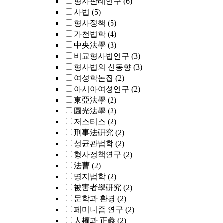
형사판례연구
(6)
사법
(5)
형사정책
(5)
가천법학
(4)
中央法學
(3)
비교형사법연구
(3)
형사법의 신동향
(3)
여성학논집
(2)
아시아여성연구
(2)
東亞法學
(2)
圓光法學
(2)
저스티스
(2)
刑事法硏究
(2)
성균관법학
(2)
형사정책연구
(2)
法曹
(2)
명지법학
(2)
被害者學硏究
(2)
문학과 환경
(2)
페미니즘 연구
(2)
人權과 正義
(2)