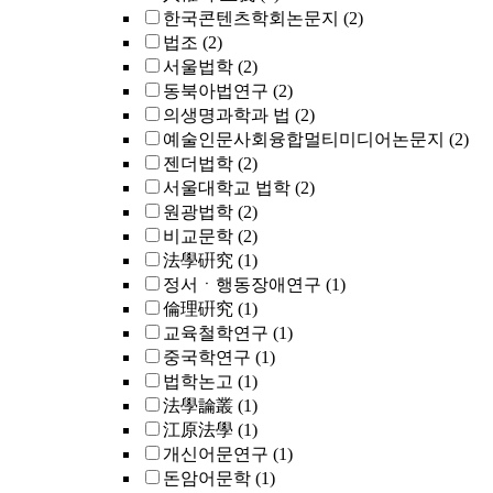
한국콘텐츠학회논문지
(2)
법조
(2)
서울법학
(2)
동북아법연구
(2)
의생명과학과 법
(2)
예술인문사회융합멀티미디어논문지
(2)
젠더법학
(2)
서울대학교 법학
(2)
원광법학
(2)
비교문학
(2)
法學硏究
(1)
정서ㆍ행동장애연구
(1)
倫理硏究
(1)
교육철학연구
(1)
중국학연구
(1)
법학논고
(1)
法學論叢
(1)
江原法學
(1)
개신어문연구
(1)
돈암어문학
(1)