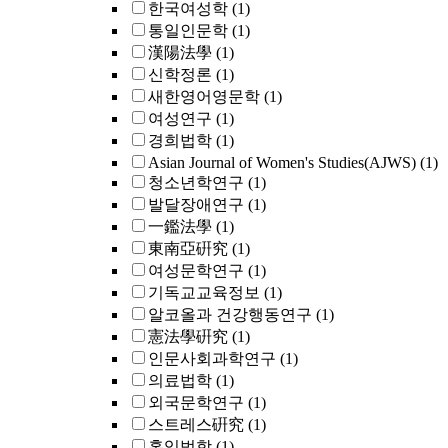
한국여성학
(1)
통일인문학
(1)
漢陽法學
(1)
신학정론
(1)
새한영어영문학
(1)
여성연구
(1)
경희법학
(1)
Asian Journal of Women's Studies(AJWS)
(1)
청소년학연구
(1)
발달장애연구
(1)
一鑑法學
(1)
東南亞硏究
(1)
여성문학연구
(1)
기독교교육정보
(1)
알코올과 건강행동연구
(1)
憲法學硏究
(1)
인문사회과학연구
(1)
의료법학
(1)
외국문학연구
(1)
스트레스硏究
(1)
홍익법학
(1)