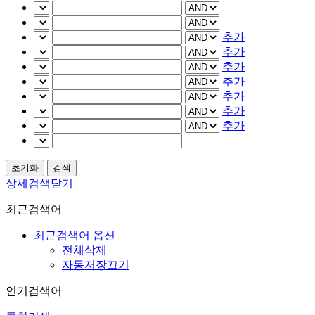
추가
추가
추가
추가
추가
추가
추가
상세검색닫기
최근검색어
최근검색어 옵션
전체삭제
자동저장끄기
인기검색어