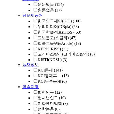
원문있음
(154)
원문없음
(27)
원문제공처
한국연구재단(KCI)
(106)
누리미디어(DBpia)
(58)
한국학술정보(KISS)
(53)
교보문고(스콜라)
(47)
학술교육원(eArticle)
(13)
KERIS(RISS)
(11)
코리아스칼라(코리아스칼라)
(5)
KISTI(NDSL)
(3)
등재정보
KCI등재
(141)
KCI등재후보
(15)
KCI우수등재
(6)
학술지명
법학연구
(12)
형사법연구
(10)
이화젠더법학
(8)
법학논총
(6)