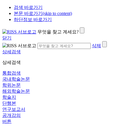
검색 바로가기
본문 바로가기(skip to content)
하단정보 바로가기
무엇을 찾고 계세요?
닫기
삭제
상세검색
상세검색
통합검색
국내학술논문
학위논문
해외학술논문
학술지
단행본
연구보고서
공개강의
버튼