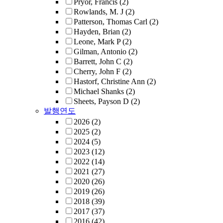
Pryor, Francis
(2)
Rowlands, M. J
(2)
Patterson, Thomas Carl
(2)
Hayden, Brian
(2)
Leone, Mark P
(2)
Gilman, Antonio
(2)
Barrett, John C
(2)
Cherry, John F
(2)
Hastorf, Christine Ann
(2)
Michael Shanks
(2)
Sheets, Payson D
(2)
발행연도
2026
(2)
2025
(2)
2024
(5)
2023
(12)
2022
(14)
2021
(27)
2020
(26)
2019
(26)
2018
(39)
2017
(37)
2016
(42)