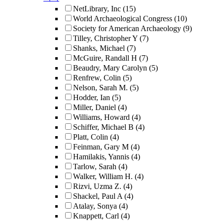
NetLibrary, Inc
(15)
World Archaeological Congress
(10)
Society for American Archaeology
(9)
Tilley, Christopher Y
(7)
Shanks, Michael
(7)
McGuire, Randall H
(7)
Beaudry, Mary Carolyn
(5)
Renfrew, Colin
(5)
Nelson, Sarah M.
(5)
Hodder, Ian
(5)
Miller, Daniel
(4)
Williams, Howard
(4)
Schiffer, Michael B
(4)
Platt, Colin
(4)
Feinman, Gary M
(4)
Hamilakis, Yannis
(4)
Tarlow, Sarah
(4)
Walker, William H.
(4)
Rizvi, Uzma Z.
(4)
Shackel, Paul A
(4)
Atalay, Sonya
(4)
Knappett, Carl
(4)