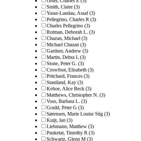
Orser, Charles E
(3)
Smith, Claire
(3)
Yasur-Landau, Assaf
(3)
Pellegrino, Charles R
(3)
Charles Pellegrino
(3)
Rotman, Deborah L.
(3)
Chazan, Michael
(3)
Michael Chazan
(3)
Gardner, Andrew
(3)
Martin, Debra L
(3)
Stone, Peter G.
(3)
Crowfoot, Elisabeth
(3)
Pritchard, Frances
(3)
Staniland, Kay
(3)
Kehoe, Alice Beck
(3)
Matthews, Christopher N.
(3)
Voss, Barbara L.
(3)
Gould, Peter G
(3)
Sørensen, Marie Louise Stig
(3)
Kuijt, Ian
(3)
Liebmann, Matthew
(3)
Pauketat, Timothy R
(3)
Schwartz, Glenn M
(3)