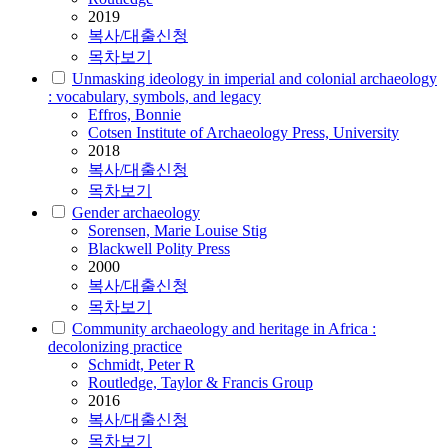
2019
복사/대출신청
목차보기
Unmasking ideology in imperial and colonial archaeology
: vocabulary, symbols, and legacy
Effros, Bonnie
Cotsen Institute of Archaeology Press, University
2018
복사/대출신청
목차보기
Gender archaeology
Sorensen, Marie Louise Stig
Blackwell Polity Press
2000
복사/대출신청
목차보기
Community archaeology and heritage in Africa :
decolonizing practice
Schmidt, Peter R
Routledge, Taylor & Francis Group
2016
복사/대출신청
목차보기