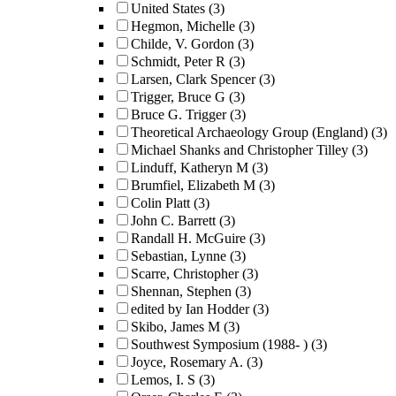
United States
(3)
Hegmon, Michelle
(3)
Childe, V. Gordon
(3)
Schmidt, Peter R
(3)
Larsen, Clark Spencer
(3)
Trigger, Bruce G
(3)
Bruce G. Trigger
(3)
Theoretical Archaeology Group (England)
(3)
Michael Shanks and Christopher Tilley
(3)
Linduff, Katheryn M
(3)
Brumfiel, Elizabeth M
(3)
Colin Platt
(3)
John C. Barrett
(3)
Randall H. McGuire
(3)
Sebastian, Lynne
(3)
Scarre, Christopher
(3)
Shennan, Stephen
(3)
edited by Ian Hodder
(3)
Skibo, James M
(3)
Southwest Symposium (1988- )
(3)
Joyce, Rosemary A.
(3)
Lemos, I. S
(3)