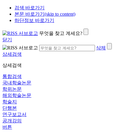
검색 바로가기
본문 바로가기(skip to content)
하단정보 바로가기
무엇을 찾고 계세요?
닫기
삭제
상세검색
상세검색
통합검색
국내학술논문
학위논문
해외학술논문
학술지
단행본
연구보고서
공개강의
버튼