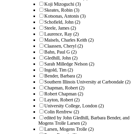
Koji Mizoguchi
(3)
Skeates, Robin
(3)
Kotsonas, Antonis
(3)
Schofield, John
(2)
Steele, James
(2)
Laurence, Ray
(2)
Maisels, Charles Keith
(2)
Claassen, Cheryl
(2)
Bahn, Paul G
(2)
Gledhill, John
(2)
Sarah Milledge Nelson
(2)
Ingold, Tim
(2)
Bender, Barbara
(2)
Southern Illinois University at Carbondale
(2)
Chapman, Robert
(2)
Robert Chapman
(2)
Layton, Robert
(2)
University College, London
(2)
Colin Renfrew
(2)
edited by John Gledhill, Barbara Bender, and
Mogens Trolle Larsen
(2)
Larsen, Mogens Trolle
(2)