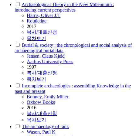
Archaeological Theory in the New Millennium :
introducing current perspectives
Harris, Oliver J.T
Routledge
2017
복사/대출신청
목차보기
Burial & society : the chronological and social analysis of
archaeological burial data
Jensen, Claus Kjeld
Aarhus University Press
1997
복사/대출신청
목차보기
Incomplete archaeologies : assembling Knowledge in the
past and present
Bonney, Emily Miller
Oxbow Books
2016
복사/대출신청
목차보기
The archaeology of rank
Wason, Paul K