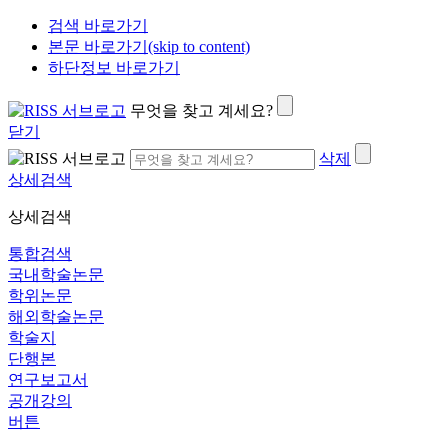
검색 바로가기
본문 바로가기(skip to content)
하단정보 바로가기
무엇을 찾고 계세요?
닫기
삭제
상세검색
상세검색
통합검색
국내학술논문
학위논문
해외학술논문
학술지
단행본
연구보고서
공개강의
버튼