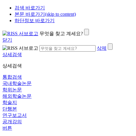
검색 바로가기
본문 바로가기(skip to content)
하단정보 바로가기
무엇을 찾고 계세요?
닫기
삭제
상세검색
상세검색
통합검색
국내학술논문
학위논문
해외학술논문
학술지
단행본
연구보고서
공개강의
버튼