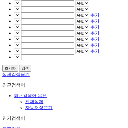
추가
추가
추가
추가
추가
추가
추가
상세검색닫기
최근검색어
최근검색어 옵션
전체삭제
자동저장끄기
인기검색어