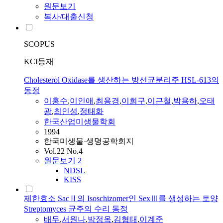
원문보기
복사/대출신청
SCOPUS
KCI등재
Cholesterol Oxidase를 생산하는 방선균분리주 HSL-613의
동정
이홍수
,
이인애
,
최용경
,
이희구
,
이근철
,
박용하
,
오태
광
,
최인성
,
정태화
한국산업미생물학회
1994
한국미생물·생명공학회지
Vol.22 No.4
원문보기
2
NDSL
KISS
제한효소 SacⅡ의 Isoschizomer인 SexⅢ를 생성하는 토양
Streptomyces 균주의 수리 동정
배무
,
서원나
,
박정옥
,
김형태
,
이계준