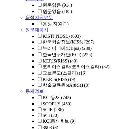
원문있음
(914)
원문없음
(185)
음성지원유무
음성 지원
(1)
원문제공처
KISTI(NDSL)
(603)
한국학술정보(KISS)
(297)
누리미디어(DBpia)
(288)
한국연구재단(KCI)
(225)
KERIS(RISS)
(40)
코리아스칼라(코리아스칼라)
(32)
교보문고(스콜라)
(16)
KERIS(RISS)
(9)
학술교육원(eArticle)
(8)
등재정보
KCI등재
(742)
SCOPUS
(450)
SCIE
(286)
SCI
(20)
KCI등재후보
(9)
3903
(3)