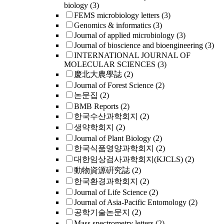
biology
(3)
FEMS microbiology letters
(3)
Genomics & informatics
(3)
Journal of applied microbiology
(3)
Journal of bioscience and bioengineering
(3)
INTERNATIONAL JOURNAL OF
MOLECULAR SCIENCES
(3)
慶北大農學誌
(2)
Journal of Forest Science
(2)
논문집
(2)
BMB Reports
(2)
한국수산과학회지
(2)
생약학회지
(2)
Journal of Plant Biology
(2)
한국식품영양과학회지
(2)
대한임상검사과학회지(KJCLS)
(2)
動物資源硏究誌
(2)
한국환경과학회지
(2)
Journal of Life Science
(2)
Journal of Asia-Pacific Entomology
(2)
공학기술논문지
(2)
Mass spectrometry letters
(2)