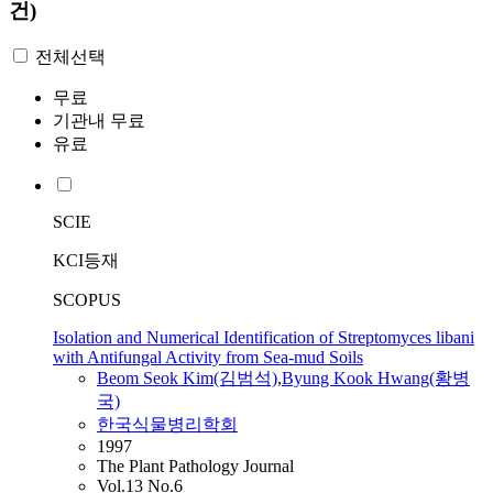
건)
전체선택
무료
기관내 무료
유료
SCIE
KCI등재
SCOPUS
Isolation and Numerical Identification of Streptomyces libani
with Antifungal Activity from Sea-mud Soils
Beom Seok Kim(김범석)
,
Byung Kook Hwang(황병
국)
한국식물병리학회
1997
The Plant Pathology Journal
Vol.13 No.6