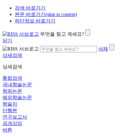
검색 바로가기
본문 바로가기(skip to content)
하단정보 바로가기
무엇을 찾고 계세요?
닫기
삭제
상세검색
상세검색
통합검색
국내학술논문
학위논문
해외학술논문
학술지
단행본
연구보고서
공개강의
버튼