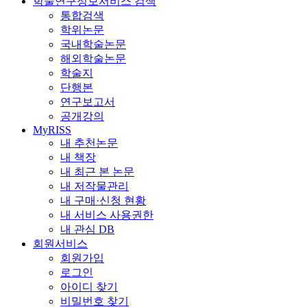
학술연구정보서비스 검색
통합검색
학위논문
국내학술논문
해외학술논문
학술지
단행본
연구보고서
공개강의
MyRISS
내 추천논문
내 책장
내 최근 본 논문
내 저작물관리
내 구매·신청 현황
내 서비스 사용권한
내 관심 DB
회원서비스
회원가입
로그인
아이디 찾기
비밀번호 찾기