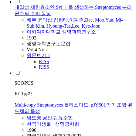
내열성 제한효소인 Svi Ⅰ을 생성하는 Streptomyces 분리
균주의 수리 동정
배무
,
윤미섭
,
김형태
,
이계준
,
Bae, Moo
,
Yun, Mi-
Sub
,
Kim, Hyoung-Tae
,
Lee, Kye-Joon
이화여자대학교 생명과학연구소
1993
생명과학연구논문집
Vol.4 No.-
원문보기
2
RISS
RISS
SCOPUS
KCI등재
Multi-copy Streptomyces 플라스미드, pJY501의 재조합 유
도체의 특성
염도영
,
공인수
,
유주현
한국미생물 · 생명공학회
1990
한국미생물·생명공학회지