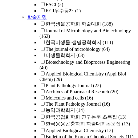
ESCI
(2)
KCI우수등재
(1)
학술지명
한국생물공학회 학술대회
(188)
Journal of Microbiology and Biotechnology
(162)
한국미생물·생명공학회지
(111)
The journal of microbiology
(64)
미생물학회지
(63)
Biotechnology and Bioprocess Engineering
(40)
Applied Biological Chemistry (Appl Biol
Chem)
(29)
Plant Pathology Journal
(22)
Archives of Pharmacal Research
(20)
Molecules and cells
(16)
The Plant Pathology Journal
(16)
농약과학회지
(14)
한국공업화학회 연구논문 초록집
(13)
한국응용곤충학회 학술대회논문집
(13)
Applied Biological Chemistry
(12)
Bulletin of the Korean Chemical Society
(11)