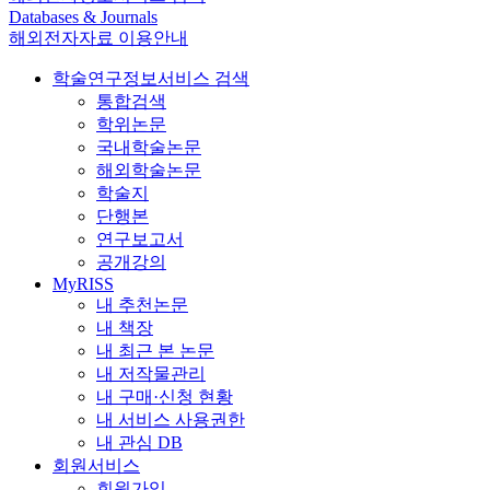
Databases & Journals
해외전자자료 이용안내
학술연구정보서비스 검색
통합검색
학위논문
국내학술논문
해외학술논문
학술지
단행본
연구보고서
공개강의
MyRISS
내 추천논문
내 책장
내 최근 본 논문
내 저작물관리
내 구매·신청 현황
내 서비스 사용권한
내 관심 DB
회원서비스
회원가입