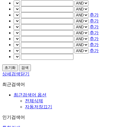
추가
추가
추가
추가
추가
추가
추가
상세검색닫기
최근검색어
최근검색어 옵션
전체삭제
자동저장끄기
인기검색어