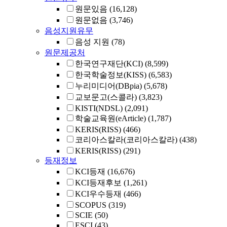
원문있음
(16,128)
원문없음
(3,746)
음성지원유무
음성 지원
(78)
원문제공처
한국연구재단(KCI)
(8,599)
한국학술정보(KISS)
(6,583)
누리미디어(DBpia)
(5,678)
교보문고(스콜라)
(3,823)
KISTI(NDSL)
(2,091)
학술교육원(eArticle)
(1,787)
KERIS(RISS)
(466)
코리아스칼라(코리아스칼라)
(438)
KERIS(RISS)
(291)
등재정보
KCI등재
(16,676)
KCI등재후보
(1,261)
KCI우수등재
(466)
SCOPUS
(319)
SCIE
(50)
ESCI
(43)