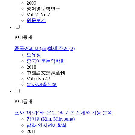
2009
영어영문학연구
Vol.51 No.2
원문보기
KCI등재
중국어의 비(非)화제 주어 (2)
오유정
중국어문논역학회
2018
中國語文論譯叢刊
Vol.0 No.42
복사/대출신청
KCI등재
조사 ‘이/가’와 ‘은/는’의 기본 전제와 기능 분석
김미형(Kim, Mihyoung)
담화·인지언어학회
2011