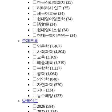
한국심리학회지
(35)
리터러시 연구
(35)
새국어교육
(34)
현대영어영문학
(34)
語文學
(34)
현대영미소설
(34)
현대문학이론연구
(34)
주제분류
인문학
(7,467)
사회과학
(4,804)
교육
(3,169)
예술체육
(1,319)
복합학
(1,227)
공학
(1,064)
의약학
(848)
자연과학
(570)
기타
(334)
농수해양
(123)
발행연도
2026
(584)
2025
(1,134)