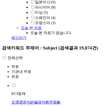
일본어
(116)
러시아어
(8)
미상
(5)
스페인어
(4)
프랑스어
(3)
오늘 본 자료
오늘 본 자료가 없습니다.
패싯닫기
검색키워드
주제어 : Subject
(검색결과 19,874건)
전체선택
무료
기관내 무료
유료
KCI등재
主谓谓语句的偏误与教学策略