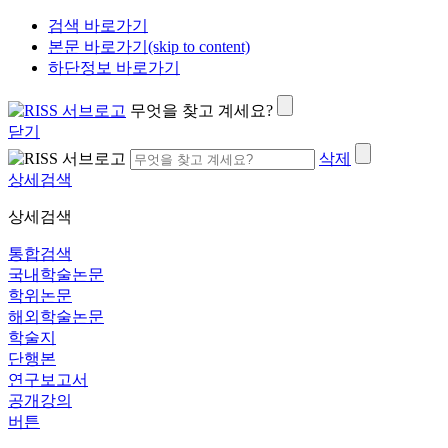
검색 바로가기
본문 바로가기(skip to content)
하단정보 바로가기
무엇을 찾고 계세요?
닫기
삭제
상세검색
상세검색
통합검색
국내학술논문
학위논문
해외학술논문
학술지
단행본
연구보고서
공개강의
버튼