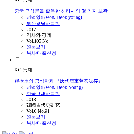
중국 금석문을 활용한 신라사의 몇 가지 보완
권덕영(Kwon, Deok-young)
부산경남사학회
2017
역사와 경계
Vol.105 No.-
원문보기
복사/대출신청
KCI등재
羅振玉의 금석학과 『唐代海東藩閥誌存』
권덕영(Kwon, Deok-Young)
한국고대사학회
2018
韓國古代史硏究
Vol.0 No.91
원문보기
복사/대출신청