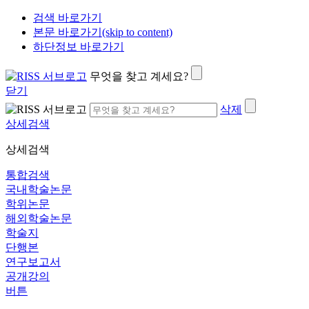
검색 바로가기
본문 바로가기(skip to content)
하단정보 바로가기
무엇을 찾고 계세요?
닫기
삭제
상세검색
상세검색
통합검색
국내학술논문
학위논문
해외학술논문
학술지
단행본
연구보고서
공개강의
버튼