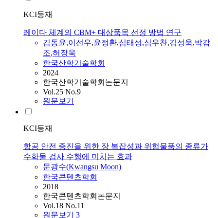
KCI등재
레이다 체계의 CBM+ 대상품목 선정 방법 연구
김동윤
,
이선우
,
윤정환
,
심태성
,
심우찬
,
김성욱
,
박갑
조
,
허장욱
한국산학기술학회
2024
한국산학기술학회논문지
Vol.25 No.9
원문보기
KCI등재
항공 안전 증진을 위한 장 복잡성과 위험물품의 종류가
수화물 검사 수행에 미치는 효과
문광수(Kwangsu Moon)
한국콘텐츠학회
2018
한국콘텐츠학회논문지
Vol.18 No.11
원문보기
3