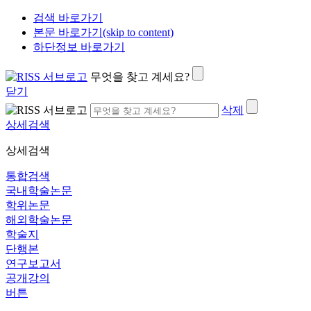
검색 바로가기
본문 바로가기(skip to content)
하단정보 바로가기
무엇을 찾고 계세요?
닫기
삭제
상세검색
상세검색
통합검색
국내학술논문
학위논문
해외학술논문
학술지
단행본
연구보고서
공개강의
버튼