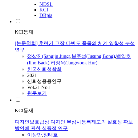
NDSL
KCI
DBpia
KCI등재
[논문철회] 훈련기 고장 다빈도 품목의 체계 영향성 분석
연구
정상진(Sangjin Jung)
,
봉주성(Jusung Bong)
,
백일호
(Ilho Baek)
,
허장욱(Jangwook Hur)
한국신뢰성학회
2021
신뢰성응용연구
Vol.21 No.1
원문보기
KCI등재
디자인보호법상 디자인 무심사등록제도의 실효성 확보
방안에 관한 실증적 연구
이상만
,
정태호