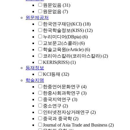
원문있음
(31)
원문없음
(7)
원문제공처
한국연구재단(KCI)
(18)
한국학술정보(KISS)
(12)
누리미디어(DBpia)
(6)
교보문고(스콜라)
(6)
학술교육원(eArticle)
(6)
코리아스칼라(코리아스칼라)
(2)
KERIS(RISS)
(1)
등재정보
KCI등재
(32)
학술지명
한중언어문화연구
(4)
한중사회과학연구
(3)
중국지역연구
(3)
중소연구
(2)
인터넷전자상거래연구
(2)
중국과 중국학
(2)
Journal of Asia Trade and Business
(2)