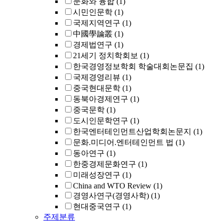
문화와 융합
(1)
시민인문학
(1)
국제지역연구
(1)
中國學論叢
(1)
경제법연구
(1)
21세기 정치학회보
(1)
한국경영정보학회 학술대회논문집
(1)
국제경영리뷰
(1)
중국현대문학
(1)
동북아경제연구
(1)
중국문학
(1)
도시인문학연구
(1)
한국엔터테인먼트산업학회논문지
(1)
문화.미디어.엔터테인먼트 법
(1)
동아연구
(1)
한중경제문화연구
(1)
미래성장연구
(1)
China and WTO Review
(1)
경영사연구(경영사학)
(1)
현대중국연구
(1)
주제분류