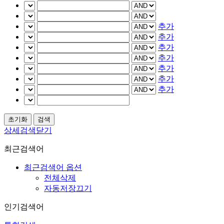
추가
추가
추가
추가
추가
추가
추가
상세검색닫기
최근검색어
최근검색어 옵션
전체삭제
자동저장끄기
인기검색어