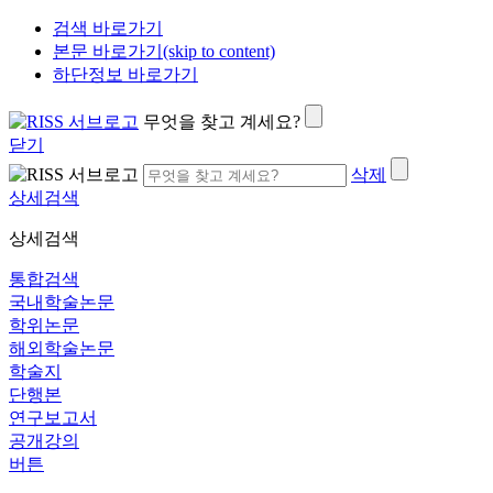
검색 바로가기
본문 바로가기(skip to content)
하단정보 바로가기
무엇을 찾고 계세요?
닫기
삭제
상세검색
상세검색
통합검색
국내학술논문
학위논문
해외학술논문
학술지
단행본
연구보고서
공개강의
버튼