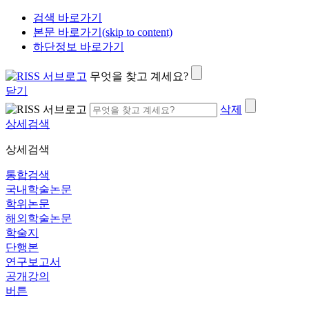
검색 바로가기
본문 바로가기(skip to content)
하단정보 바로가기
무엇을 찾고 계세요?
닫기
삭제
상세검색
상세검색
통합검색
국내학술논문
학위논문
해외학술논문
학술지
단행본
연구보고서
공개강의
버튼