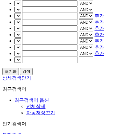
추가
추가
추가
추가
추가
추가
추가
상세검색닫기
최근검색어
최근검색어 옵션
전체삭제
자동저장끄기
인기검색어