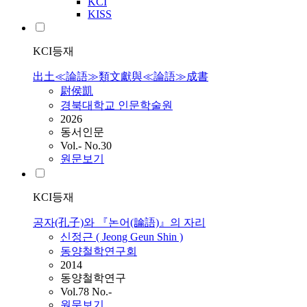
KCI
KISS
KCI등재
出土≪論語≫類文獻與≪論語≫成書
尉侯凱
경북대학교 인문학술원
2026
동서인문
Vol.- No.30
원문보기
KCI등재
공자(孔子)와 『논어(論語)』의 자리
신정근 ( Jeong Geun Shin )
동양철학연구회
2014
동양철학연구
Vol.78 No.-
원문보기