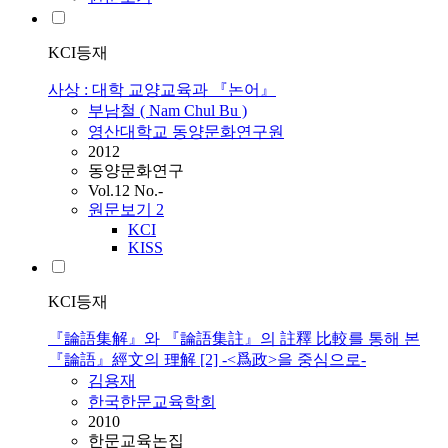
KCI등재
사상 : 대학 교양교육과 『논어』
부남철 ( Nam Chul Bu )
영산대학교 동양문화연구원
2012
동양문화연구
Vol.12 No.-
원문보기
2
KCI
KISS
KCI등재
『論語集解』와 『論語集註』의 註釋 比較를 통해 본
『論語』經文의 理解 [2] -<爲政>을 중심으로-
김용재
한국한문교육학회
2010
한문교육논집