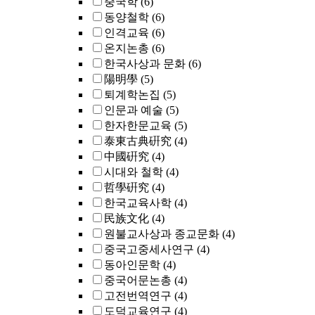
중국학
(6)
동양철학
(6)
인격교육
(6)
온지논총
(6)
한국사상과 문화
(6)
陽明學
(5)
퇴계학논집
(5)
인문과 예술
(5)
한자한문교육
(5)
泰東古典硏究
(4)
中國硏究
(4)
시대와 철학
(4)
哲學硏究
(4)
한국교육사학
(4)
民族文化
(4)
원불교사상과 종교문화
(4)
중국고중세사연구
(4)
동아인문학
(4)
중국어문논총
(4)
고전번역연구
(4)
도덕교육연구
(4)