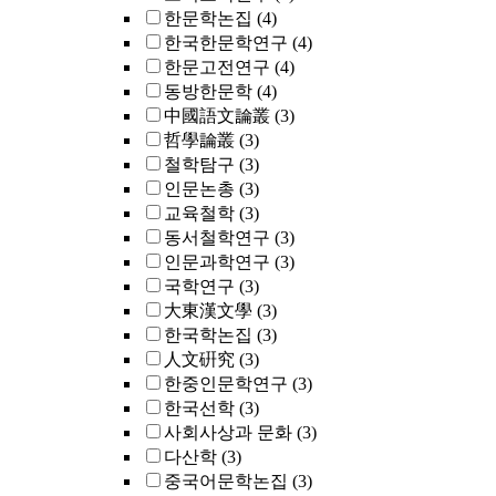
한문학논집
(4)
한국한문학연구
(4)
한문고전연구
(4)
동방한문학
(4)
中國語文論叢
(3)
哲學論叢
(3)
철학탐구
(3)
인문논총
(3)
교육철학
(3)
동서철학연구
(3)
인문과학연구
(3)
국학연구
(3)
大東漢文學
(3)
한국학논집
(3)
人文硏究
(3)
한중인문학연구
(3)
한국선학
(3)
사회사상과 문화
(3)
다산학
(3)
중국어문학논집
(3)