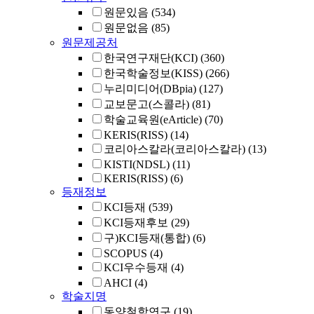
원문있음
(534)
원문없음
(85)
원문제공처
한국연구재단(KCI)
(360)
한국학술정보(KISS)
(266)
누리미디어(DBpia)
(127)
교보문고(스콜라)
(81)
학술교육원(eArticle)
(70)
KERIS(RISS)
(14)
코리아스칼라(코리아스칼라)
(13)
KISTI(NDSL)
(11)
KERIS(RISS)
(6)
등재정보
KCI등재
(539)
KCI등재후보
(29)
구)KCI등재(통합)
(6)
SCOPUS
(4)
KCI우수등재
(4)
AHCI
(4)
학술지명
동양철학연구
(19)