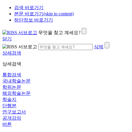
검색 바로가기
본문 바로가기(skip to content)
하단정보 바로가기
무엇을 찾고 계세요?
닫기
삭제
상세검색
상세검색
통합검색
국내학술논문
학위논문
해외학술논문
학술지
단행본
연구보고서
공개강의
버튼