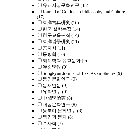
유교사상문화연구
(18)
Journal of Confucian Philosophy and Culture
(17)
東洋古典硏究
(16)
한국 철학논집
(14)
한문교육논집
(14)
東洋哲學硏究
(11)
공자학
(11)
동방학
(10)
퇴계학과 유교문화
(9)
漢文學報
(9)
Sungkyun Journal of East Asian Studies
(9)
동양문화연구
(9)
동서인문
(9)
유학연구
(9)
中國學論叢
(8)
대동문화연구
(8)
동북아 문화연구
(8)
목간과 문자
(8)
수사학
(7)