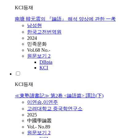
KCI등재
南塘 韓元震의 『論語』 해석 양상에 관한 一考
남성현
한국고전번역원
2024
민족문화
Vol.68 No.-
원문보기
2
DBpia
KCI
KCI등재
≪東塾讀書記≫ 第2卷 <論語篇> 譯註(下)
이연승
,
이연주
고려대학교 중국학연구소
2025
中國學論叢
Vol.- No.89
원문보기
2