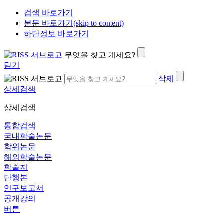
검색 바로가기
본문 바로가기(skip to content)
하단정보 바로가기
무엇을 찾고 계세요?
닫기
삭제
상세검색
상세검색
통합검색
국내학술논문
학위논문
해외학술논문
학술지
단행본
연구보고서
공개강의
버튼