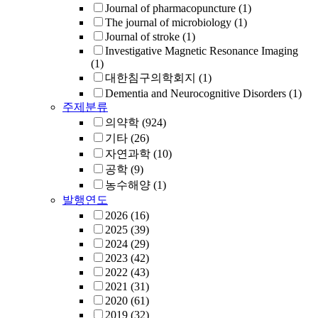
Journal of pharmacopuncture
(1)
The journal of microbiology
(1)
Journal of stroke
(1)
Investigative Magnetic Resonance Imaging
(1)
대한침구의학회지
(1)
Dementia and Neurocognitive Disorders
(1)
주제분류
의약학
(924)
기타
(26)
자연과학
(10)
공학
(9)
농수해양
(1)
발행연도
2026
(16)
2025
(39)
2024
(29)
2023
(42)
2022
(43)
2021
(31)
2020
(61)
2019
(32)