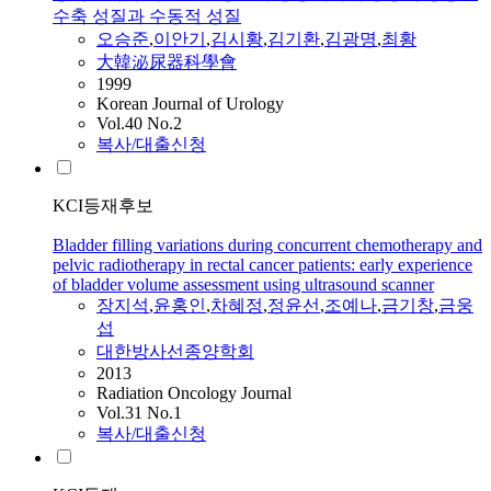
수축 성질과 수동적 성질
오승준
,
이안기
,
김시황
,
김기환
,
김광명
,
최황
大韓泌尿器科學會
1999
Korean Journal of Urology
Vol.40 No.2
복사/대출신청
KCI등재후보
Bladder filling variations during concurrent chemotherapy and
pelvic radiotherapy in rectal cancer patients: early experience
of bladder volume assessment using ultrasound scanner
장지석
,
윤홍인
,
차혜정
,
정윤선
,
조예나
,
금기창
,
금웅
섭
대한방사선종양학회
2013
Radiation Oncology Journal
Vol.31 No.1
복사/대출신청