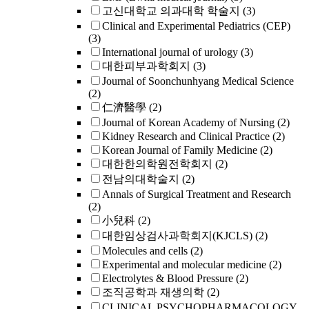
고신대학교 의과대학 학술지
(3)
Clinical and Experimental Pediatrics (CEP)
(3)
International journal of urology
(3)
대한피부과학회지
(3)
Journal of Soonchunhyang Medical Science
(2)
仁濟醫學
(2)
Journal of Korean Academy of Nursing
(2)
Kidney Research and Clinical Practice
(2)
Korean Journal of Family Medicine
(2)
대한한의학원전학회지
(2)
전남의대학술지
(2)
Annals of Surgical Treatment and Research
(2)
小兒科
(2)
대한임상검사과학회지(KJCLS)
(2)
Molecules and cells
(2)
Experimental and molecular medicine
(2)
Electrolytes & Blood Pressure
(2)
조직공학과 재생의학
(2)
CLINICAL PSYCHOPHARMACOLOGY