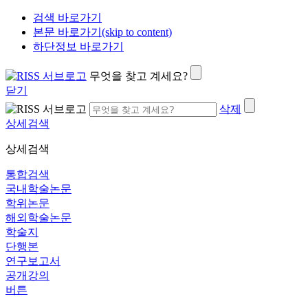
검색 바로가기
본문 바로가기(skip to content)
하단정보 바로가기
무엇을 찾고 계세요?
닫기
삭제
상세검색
상세검색
통합검색
국내학술논문
학위논문
해외학술논문
학술지
단행본
연구보고서
공개강의
버튼