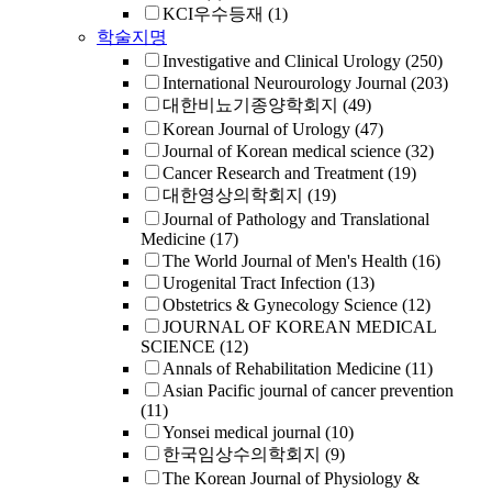
KCI우수등재
(1)
학술지명
Investigative and Clinical Urology
(250)
International Neurourology Journal
(203)
대한비뇨기종양학회지
(49)
Korean Journal of Urology
(47)
Journal of Korean medical science
(32)
Cancer Research and Treatment
(19)
대한영상의학회지
(19)
Journal of Pathology and Translational
Medicine
(17)
The World Journal of Men's Health
(16)
Urogenital Tract Infection
(13)
Obstetrics & Gynecology Science
(12)
JOURNAL OF KOREAN MEDICAL
SCIENCE
(12)
Annals of Rehabilitation Medicine
(11)
Asian Pacific journal of cancer prevention
(11)
Yonsei medical journal
(10)
한국임상수의학회지
(9)
The Korean Journal of Physiology &