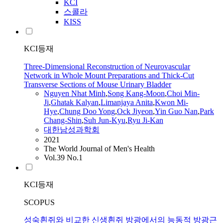
KCI
스콜라
KISS
KCI등재
Three-Dimensional Reconstruction of Neurovascular
Network in Whole Mount Preparations and Thick-Cut
Transverse Sections of Mouse Urinary Bladder
Nguyen Nhat Minh
,
Song Kang-Moon
,
Choi Min-
Ji
,
Ghatak Kalyan
,
Limanjaya Anita
,
Kwon Mi-
Hye
,
Chung Doo Yong
,
Ock Jiyeon
,
Yin Guo Nan
,
Park
Chang-Shin
,
Suh Jun-Kyu
,
Ryu Ji-Kan
대한남성과학회
2021
The World Journal of Men's Health
Vol.39 No.1
KCI등재
SCOPUS
성숙흰쥐와 비교한 신생흰쥐 방광에서의 능동적 방광근