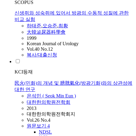
SCOPUS
신생쥐와 성숙쥐에 있어서 방광의 수동적 성질에 관한
비교 실험
하태준
,
오승준
,
최황
大韓泌尿器科學會
1999
Korean Journal of Urology
Vol.40 No.12
복사/대출신청
KCI등재
民火(민화)의 개념 및 膀胱氣化(방광기화)와의 상관성에
대한 연구
은석민 ( Seok Min Eun )
대한한의학원전학회
2013
대한한의학원전학회지
Vol.26 No.4
원문보기
4
NDSL