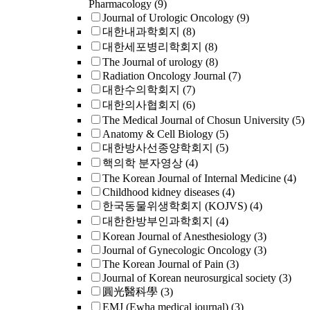
Pharmacology
(9)
Journal of Urologic Oncology
(9)
대한내과학회지
(8)
대한세포병리학회지
(8)
The Journal of urology
(8)
Radiation Oncology Journal
(7)
대한수의학회지
(7)
대한의사협회지
(6)
The Medical Journal of Chosun University
(5)
Anatomy & Cell Biology
(5)
대한방사선종양학회지
(5)
핵의학 분자영상
(4)
The Korean Journal of Internal Medicine
(4)
Childhood kidney diseases
(4)
한국동물위생학회지 (KOJVS)
(4)
대한한방부인과학회지
(4)
Korean Journal of Anesthesiology
(3)
Journal of Gynecologic Oncology
(3)
The Korean Journal of Pain
(3)
Journal of Korean neurosurgical society
(3)
圓光醫科學
(3)
EMJ (Ewha medical journal)
(3)