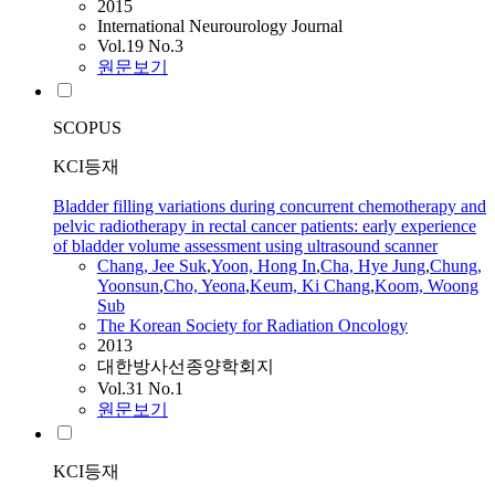
2015
International Neurourology Journal
Vol.19 No.3
원문보기
SCOPUS
KCI등재
Bladder filling variations during concurrent chemotherapy and
pelvic radiotherapy in rectal cancer patients: early experience
of bladder volume assessment using ultrasound scanner
Chang, Jee Suk
,
Yoon, Hong In
,
Cha, Hye Jung
,
Chung,
Yoonsun
,
Cho, Yeona
,
Keum, Ki Chang
,
Koom, Woong
Sub
The Korean Society for Radiation Oncology
2013
대한방사선종양학회지
Vol.31 No.1
원문보기
KCI등재