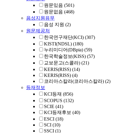
원문있음
(501)
원문없음
(468)
음성지원유무
음성 지원
(2)
원문제공처
한국연구재단(KCI)
(307)
KISTI(NDSL)
(180)
누리미디어(DBpia)
(59)
한국학술정보(KISS)
(57)
교보문고(스콜라)
(21)
KERIS(RISS)
(14)
KERIS(RISS)
(4)
코리아스칼라(코리아스칼라)
(2)
등재정보
KCI등재
(856)
SCOPUS
(132)
SCIE
(41)
KCI등재후보
(40)
ESCI
(18)
SCI
(10)
SSCI
(1)