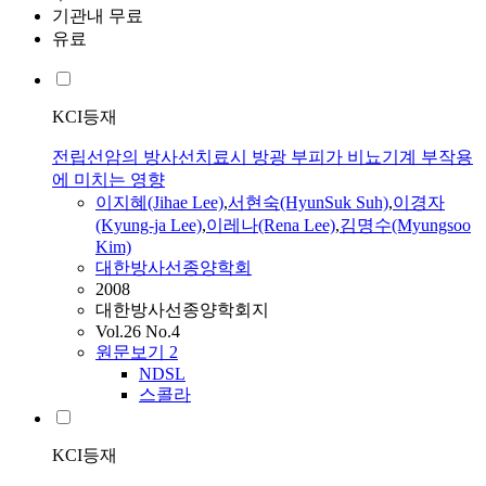
기관내 무료
유료
KCI등재
전립선암의 방사선치료시 방광 부피가 비뇨기계 부작용
에 미치는 영향
이지혜(Jihae Lee)
,
서현숙(HyunSuk Suh)
,
이경자
(Kyung-ja Lee)
,
이레나(Rena Lee)
,
김명수(Myungsoo
Kim)
대한방사선종양학회
2008
대한방사선종양학회지
Vol.26 No.4
원문보기
2
NDSL
스콜라
KCI등재