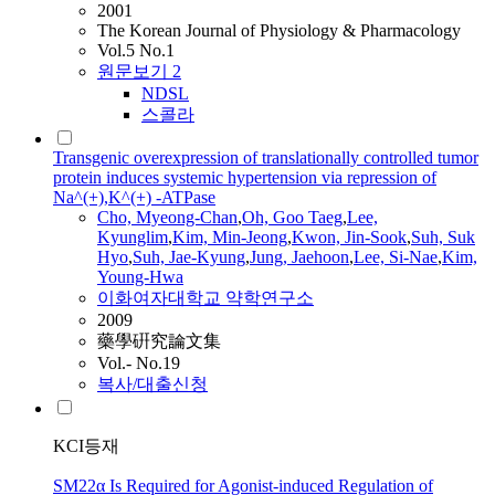
2001
The Korean Journal of Physiology & Pharmacology
Vol.5 No.1
원문보기
2
NDSL
스콜라
Transgenic overexpression of translationally controlled tumor
protein induces systemic hypertension via repression of
Na^(+),K^(+) -ATPase
Cho, Myeong-Chan
,
Oh, Goo Taeg
,
Lee,
Kyunglim
,
Kim, Min-Jeong
,
Kwon, Jin-Sook
,
Suh, Suk
Hyo
,
Suh, Jae-Kyung
,
Jung, Jaehoon
,
Lee, Si-Nae
,
Kim,
Young-Hwa
이화여자대학교 약학연구소
2009
藥學硏究論文集
Vol.- No.19
복사/대출신청
KCI등재
SM22α Is Required for Agonist-induced Regulation of