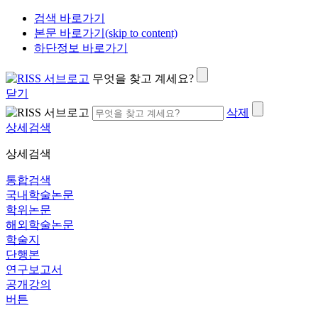
검색 바로가기
본문 바로가기(skip to content)
하단정보 바로가기
무엇을 찾고 계세요?
닫기
삭제
상세검색
상세검색
통합검색
국내학술논문
학위논문
해외학술논문
학술지
단행본
연구보고서
공개강의
버튼