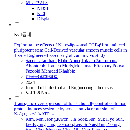
원문보기
3
NDSL
KCI
DBpia
KCI등재
Exploring the effects of Nano-liposomal TGF-β1 on induced
pluripotent stem Cell-Derived vascular smooth muscle cells in
Tissue-Engineered vascular graft; an in vivo study
Saeed Jafarkhani
,
Elahe Amiri
,
Toktam Zohoorian-
Abootorabi
,
Hanieh Moris
,
Mohamad Eftekhary
,
Pouya
Pazooki
,
Mehrdad Khakbiz
한국공업화학회
2024
Journal of Industrial and Engineering Chemistry
Vol.138 No.-
Transgenic overexpression of translationally controlled tumor
protein induces systemic hypertension via repression of
Na^(+), k^(+)-ATPase
Kim, Min-Jeong
,
Kwon, Jin-Sook
,
Suh, Suk Hyo
,
Suh,
Jae-Kyung
,
Jung, Jaehoon
,
Lee, Si-Nae
,
Kim, Young-
Hwa
,
Cho, Myeong-Chan
,
Oh, Goo Taeg
,
Lee,