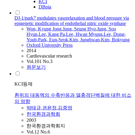
KCI
DBpia
DJ-1/park7 modulates vasorelaxation and blood pressure via
epigenetic modification of endothelial nitric oxide synthase
Won, Kyung Jong
,
Jung, Seung Hyo
,
Jung, Soo
Hyun
,
Lee, Kang Pa
,
Lee, Hwan Myung
,
Lee, Dong-
Youb
,
Park, Eun-Seok
,
Kim, Junghwan
,
Kim, Bokyung
Oxford University Press
2014
Cardiovascular research
Vol.101 No.3
원문보기
KCI등재
흰쥐의 대동맥의 수축반응과 열충격단백질에 대한 비소
의 영향
박태규
,
권윤정
,
김중영
한국환경과학회
2003
한국환경과학회지
Vol.12 No.6