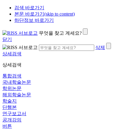
검색 바로가기
본문 바로가기(skip to content)
하단정보 바로가기
무엇을 찾고 계세요?
닫기
삭제
상세검색
상세검색
통합검색
국내학술논문
학위논문
해외학술논문
학술지
단행본
연구보고서
공개강의
버튼