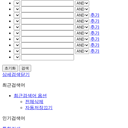
추가
추가
추가
추가
추가
추가
추가
상세검색닫기
최근검색어
최근검색어 옵션
전체삭제
자동저장끄기
인기검색어