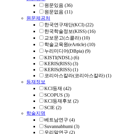
원문있음
(36)
원문없음
(11)
원문제공처
한국연구재단(KCI)
(22)
한국학술정보(KISS)
(16)
교보문고(스콜라)
(10)
학술교육원(eArticle)
(10)
누리미디어(DBpia)
(9)
KISTI(NDSL)
(6)
KERIS(RISS)
(3)
KERIS(RISS)
(1)
코리아스칼라(코리아스칼라)
(1)
등재정보
KCI등재
(42)
SCOPUS
(3)
KCI등재후보
(2)
SCIE
(2)
학술지명
베트남연구
(4)
Suvannabhumi
(3)
우리말연구
(2)