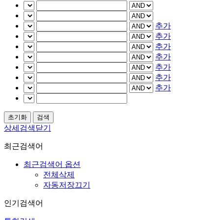
추가
추가
추가
추가
추가
추가
추가
상세검색닫기
최근검색어
최근검색어 옵션
전체삭제
자동저장끄기
인기검색어