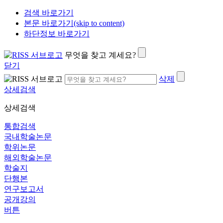
검색 바로가기
본문 바로가기(skip to content)
하단정보 바로가기
무엇을 찾고 계세요?
닫기
삭제
상세검색
상세검색
통합검색
국내학술논문
학위논문
해외학술논문
학술지
단행본
연구보고서
공개강의
버튼