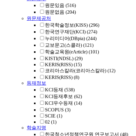
원문있음
(516)
원문없음
(204)
원문제공처
한국학술정보(KISS)
(296)
한국연구재단(KCI)
(274)
누리미디어(DBpia)
(244)
교보문고(스콜라)
(121)
학술교육원(eArticle)
(101)
KISTI(NDSL)
(29)
KERIS(RISS)
(15)
코리아스칼라(코리아스칼라)
(12)
KERIS(RISS)
(8)
등재정보
KCI등재
(538)
KCI등재후보
(62)
KCI우수등재
(14)
SCOPUS
(3)
SCIE
(1)
02
(1)
학술지명
한국청소년정책연구원 연구보고서
(48)