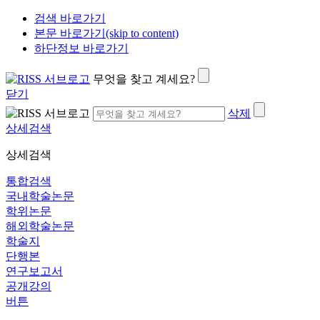
검색 바로가기
본문 바로가기(skip to content)
하단정보 바로가기
무엇을 찾고 계세요?
닫기
삭제
상세검색
상세검색
통합검색
국내학술논문
학위논문
해외학술논문
학술지
단행본
연구보고서
공개강의
버튼