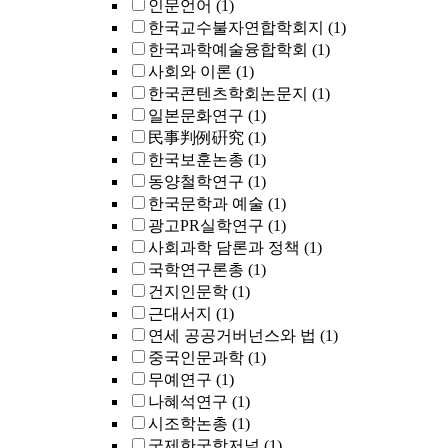
인문언어
(1)
한국교수불자연합학회지
(1)
한국과학예술융합학회
(1)
사회와 이론
(1)
한국콘텐츠학회논문지
(1)
일본문화연구
(1)
民事判例硏究
(1)
한국보훈논총
(1)
동양철학연구
(1)
한국문학과 예술
(1)
광고PR실학연구
(1)
사회과학 담론과 정책
(1)
국학연구론총
(1)
건지인문학
(1)
근대서지
(1)
연세 공공거버넌스와 법
(1)
중국인문과학
(1)
무예연구
(1)
나혜석연구
(1)
시조학논총
(1)
국제한국학저널
(1)