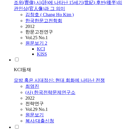
조위(曺偉) 시(詩)에 나타난 15세기(世紀) 후반(後半)의
관인상(官人像)과 그 의미
김창호 ( Chang Ho Kim )
한국한문고전학회
2012
한문고전연구
Vol.25 No.1
원문보기
2
KCI
KISS
KCI등재
모방 혹은 시대정신: 현대 회화에 나타난 전쟁
최영진
(사) 한국전략문제연구소
2022
전략연구
Vol.29 No.1
원문보기
복사/대출신청