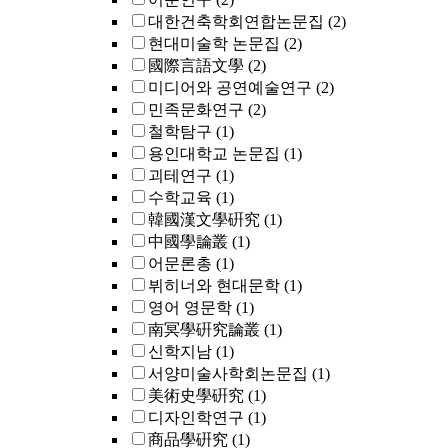
대한건축학회연합논문집
(2)
현대미술학 논문집
(2)
國際言語文學
(2)
미디어와 공연예술연구
(2)
민족문화연구
(2)
철학탐구
(1)
용인대학교 논문집
(1)
괴테연구
(1)
수학교육
(1)
韓國漢文學硏究
(1)
中國學論叢
(1)
어문론총
(1)
뷔히너와 현대문학
(1)
영어 영문학
(1)
南冥學硏究論叢
(1)
신학지남
(1)
서양미술사학회논문집
(1)
美術史學硏究
(1)
디자인학연구
(1)
商品學硏究
(1)