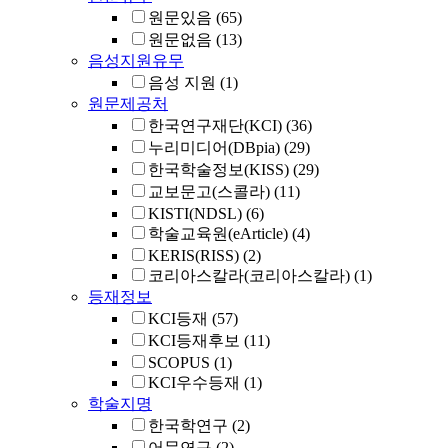
원문있음
(65)
원문없음
(13)
음성지원유무
음성 지원
(1)
원문제공처
한국연구재단(KCI)
(36)
누리미디어(DBpia)
(29)
한국학술정보(KISS)
(29)
교보문고(스콜라)
(11)
KISTI(NDSL)
(6)
학술교육원(eArticle)
(4)
KERIS(RISS)
(2)
코리아스칼라(코리아스칼라)
(1)
등재정보
KCI등재
(57)
KCI등재후보
(11)
SCOPUS
(1)
KCI우수등재
(1)
학술지명
한국학연구
(2)
어문연구
(2)