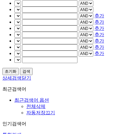
추가
추가
추가
추가
추가
추가
추가
상세검색닫기
최근검색어
최근검색어 옵션
전체삭제
자동저장끄기
인기검색어