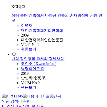
KCI등재
페터 춤터 건축에서 나타난 건축의 존재방식에 관한 연
구
이명재
대한건축학회지회연합회
2009
대한건축학회연합논문집
Vol.11 No.2
원문보기
내암 정인홍의 출처와 경세사상
권인호 ( Kwon In-ho )
남명학연구원
2019
남명학(南冥學)
Vol.24 No.0
원문보기
1
2
3
4
5
연관 검색어 추천
이 검색어로 많이 본 자료