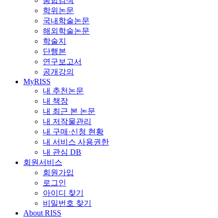
통합검색
학위논문
국내학술논문
해외학술논문
학술지
단행본
연구보고서
공개강의
MyRISS
내 추천논문
내 책장
내 최근 본 논문
내 저작물관리
내 구매·신청 현황
내 서비스 사용권한
내 관심 DB
회원서비스
회원가입
로그인
아이디 찾기
비밀번호 찾기
About RISS