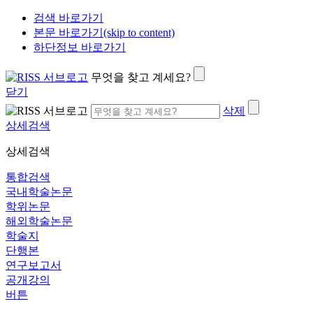
검색 바로가기
본문 바로가기(skip to content)
하단정보 바로가기
무엇을 찾고 계세요?
닫기
삭제
상세검색
상세검색
통합검색
국내학술논문
학위논문
해외학술논문
학술지
단행본
연구보고서
공개강의
버튼