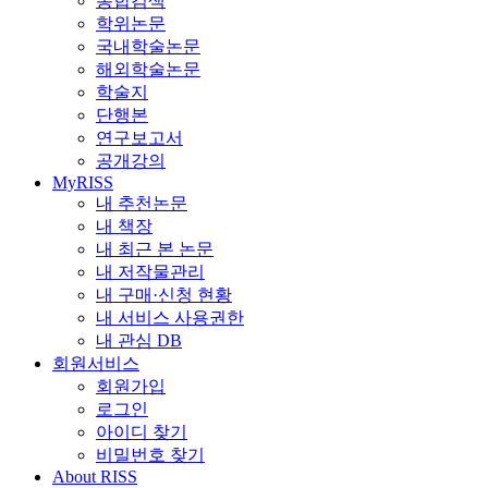
통합검색
학위논문
국내학술논문
해외학술논문
학술지
단행본
연구보고서
공개강의
MyRISS
내 추천논문
내 책장
내 최근 본 논문
내 저작물관리
내 구매·신청 현황
내 서비스 사용권한
내 관심 DB
회원서비스
회원가입
로그인
아이디 찾기
비밀번호 찾기
About RISS