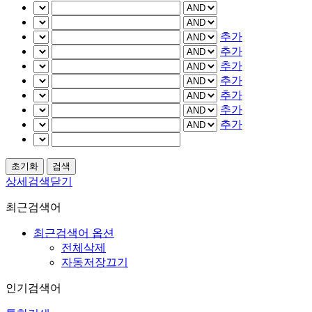
추가
추가
추가
추가
추가
추가
추가
상세검색닫기
최근검색어
최근검색어 옵션
전체삭제
자동저장끄기
인기검색어