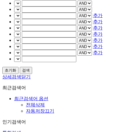
추가
추가
추가
추가
추가
추가
추가
상세검색닫기
최근검색어
최근검색어 옵션
전체삭제
자동저장끄기
인기검색어