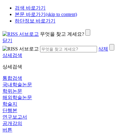
검색 바로가기
본문 바로가기(skip to content)
하단정보 바로가기
무엇을 찾고 계세요?
닫기
삭제
상세검색
상세검색
통합검색
국내학술논문
학위논문
해외학술논문
학술지
단행본
연구보고서
공개강의
버튼