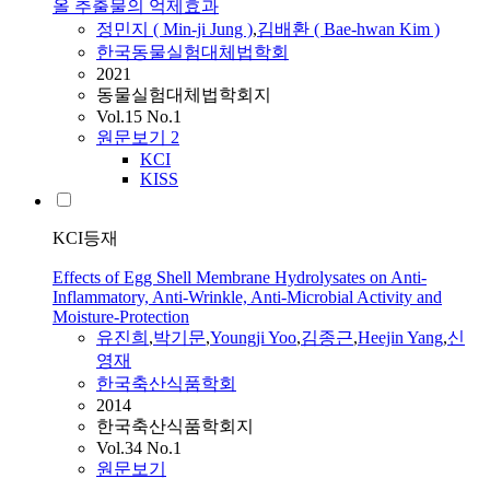
올 추출물의 억제효과
정민지 ( Min-ji Jung )
,
김배환 ( Bae-hwan Kim )
한국동물실험대체법학회
2021
동물실험대체법학회지
Vol.15 No.1
원문보기
2
KCI
KISS
KCI등재
Effects of Egg Shell Membrane Hydrolysates on Anti-
Inflammatory, Anti-Wrinkle, Anti-Microbial Activity and
Moisture-Protection
유진희
,
박기문
,
Youngji Yoo
,
김종근
,
Heejin Yang
,
신
영재
한국축산식품학회
2014
한국축산식품학회지
Vol.34 No.1
원문보기