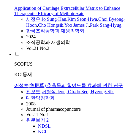
Application of Cartilage Extracellular Matrix to Enhance
Therapeutic Efficacy of Methotrexate
서정우
,
Jo Sung-Han
,
Kim Seon-Hwa
,
Choi Byeong-
Hoon
,
Cho Hongsik
,
Yoo James J.
,
Park Sang-Hyug
한국조직공학과 재생의학회
2024
조직공학과 재생의학
Vol.21 No.2
SCOPUS
KCI등재
어성초(魚腥草) 추출물의 항여드름 효과에 관한 연구
전오도
,
서형식
,
Jeon, Oh-do
,
Seo, Hyeong-Sik
대한약침학회
2008
Journal of pharmacopuncture
Vol.11 No.1
원문보기
2
NDSL
KCI