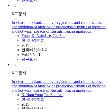
원문보기
KCI등재
In vitro antioxidant, anti-hyperglycemic, anti-cholinesterase,
and inhibition of nitric oxide production activities of methanol
and hot water extracts of Russula rosacea mushroom
Yoon, Ki Nam,Lee, Tae Soo
한국버섯학회
2015
한국버섯학회지
Vol.13 No.1
원문보기
KCI등재
In vitro antioxidant, anti-hyperglycemic, anti-cholinesterase,
and inhibition of nitric oxide production activities of methanol
and hot water extracts of Russula rosacea mushroom
Ki Nam Yoon
,
Tae Soo Lee
한국버섯학회
2015
한국버섯학회지