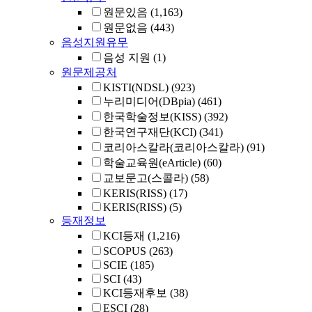
원문있음
(1,163)
원문없음
(443)
음성지원유무
음성 지원
(1)
원문제공처
KISTI(NDSL)
(923)
누리미디어(DBpia)
(461)
한국학술정보(KISS)
(392)
한국연구재단(KCI)
(341)
코리아스칼라(코리아스칼라)
(91)
학술교육원(eArticle)
(60)
교보문고(스콜라)
(58)
KERIS(RISS)
(17)
KERIS(RISS)
(5)
등재정보
KCI등재
(1,216)
SCOPUS
(263)
SCIE
(185)
SCI
(43)
KCI등재후보
(38)
ESCI
(28)